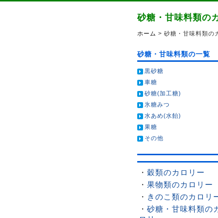
砂糖・甘味料類の
ホーム
> 砂糖・甘味料類の
砂糖・甘味料類の一覧
黒砂糖
車糖
砂糖(加工糖)
氷糖みつ
水あめ(水飴)
果糖
その他
・
穀類のカロリー
・
果物類のカロリー
・
きのこ類のカロリ
・
砂糖・甘味料類の