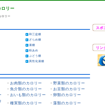
カロリー
カロリー
スポ
和三盆糖
ざらめ糖
液糖
リン
粉あめ
ぶどう糖
異性化液糖
・
お肉類のカロリー
・
野菜類のカロリー
・
魚介類のカロリー
・
お豆類のカロリー
ー
・
おいも類のカロリー
・
卵類のカロリー
カ
・
種実類のカロリー
・
藻類のカロリー