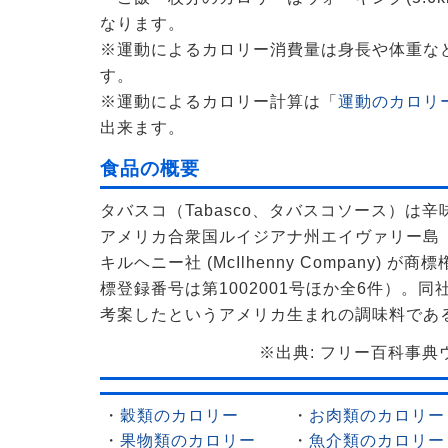
なります。
※運動によるカロリー消費量は身長や体重な
す。
※運動によるカロリー計算は「
運動のカロリー
出来ます。
食品の概要
タバスコ（Tabasco、タバスコソース）は
アメリカ合衆国ルイジアナ州エイヴァリー島
キルヘニー社 (McIlhenny Company)
標登録番号は第1002001号ほか全6件）。同
考案したというアメリカ生まれの調味料であ
※出典: フリー百科事典ウィ
・
穀類のカロリー
・
お肉類のカロリー
・
果物類のカロリー
・
魚介類のカロリー