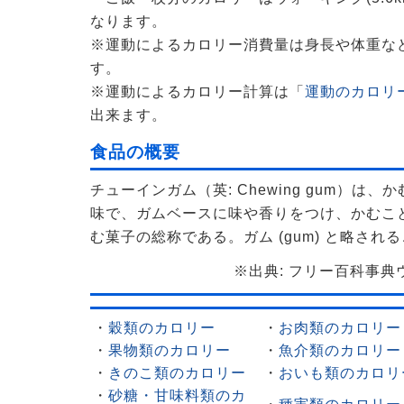
なります。
※運動によるカロリー消費量は身長や体重な
す。
※運動によるカロリー計算は「
運動のカロリー
出来ます。
食品の概要
チューインガム（英: Chewing gum）は、かむ (
味で、ガムベースに味や香りをつけ、かむこ
む菓子の総称である。ガム (gum) と略され
※出典: フリー百科事典ウィ
・
穀類のカロリー
・
お肉類のカロリー
・
果物類のカロリー
・
魚介類のカロリー
・
きのこ類のカロリー
・
おいも類のカロリ
・
砂糖・甘味料類のカ