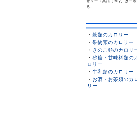
ゼリー（英語: jelly）
る。
・
穀類のカロリー
・
果物類のカロリー
・
きのこ類のカロリ
・
砂糖・甘味料類の
ロリー
・
牛乳類のカロリー
・
お酒・お茶類のカ
リー