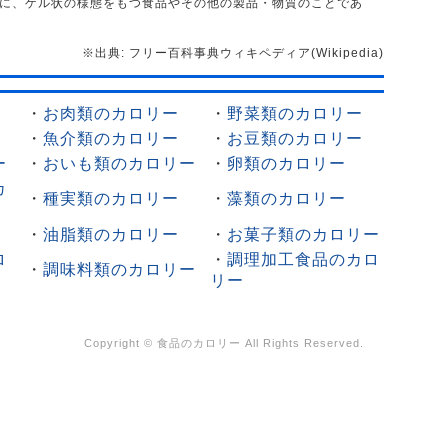
は一般に、ゲル状の様態をもつ食品やその他の製品・物質のことであ
※出典: フリー百科事典ウィキペディア(Wikipedia)
・
お肉類のカロリー
・
野菜類のカロリー
・
魚介類のカロリー
・
お豆類のカロリー
ー
・
おいも類のカロリー
・
卵類のカロリー
カ
・
種実類のカロリー
・
藻類のカロリー
・
油脂類のカロリー
・
お菓子類のカロリー
ロ
・
調理加工食品のカロ
・
調味料類のカロリー
リー
Copyright ©
食品のカロリー
All Rights Reserved.