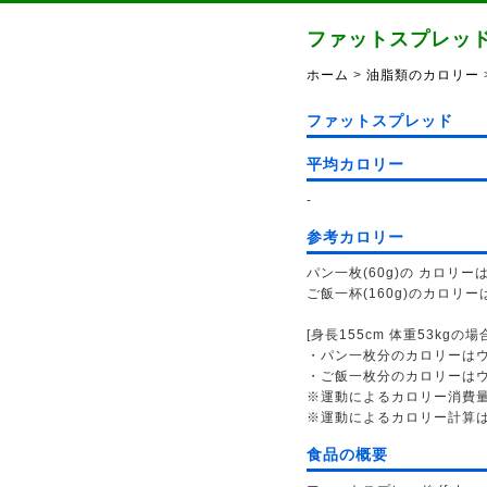
ファットスプレッ
ホーム
>
油脂類のカロリー
ファットスプレッド
平均カロリー
-
参考カロリー
パン一枚(60g)の カロリーは
ご飯一杯(160g)のカロリーは
[身長155cm 体重53kgの場
・パン一枚分のカロリーはウォ
・ご飯一枚分のカロリーはウォ
※運動によるカロリー消費
※運動によるカロリー計算
食品の概要