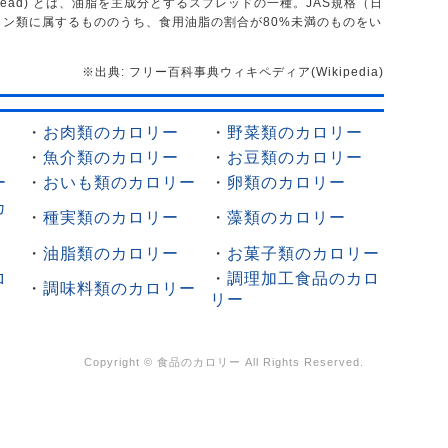
spread) とは、油脂を主成分とするスプレッドの一種。JAS規格（日
ン類に属するもののうち、食用油脂の割合が80%未満のものをい
※出典: フリー百科事典ウィキペディア(Wikipedia)
・
お肉類のカロリー
・
野菜類のカロリー
・
魚介類のカロリー
・
お豆類のカロリー
ー
・
おいも類のカロリー
・
卵類のカロリー
カ
・
種実類のカロリー
・
藻類のカロリー
・
油脂類のカロリー
・
お菓子類のカロリー
ロ
・
調理加工食品のカロ
・
調味料類のカロリー
リー
Copyright ©
食品のカロリー
All Rights Reserved.