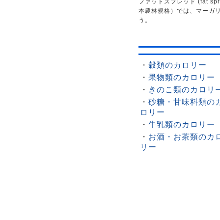
ファットスプレッド (fat 
本農林規格）では、マーガリ
う。
・
穀類のカロリー
・
果物類のカロリー
・
きのこ類のカロリ
・
砂糖・甘味料類の
ロリー
・
牛乳類のカロリー
・
お酒・お茶類のカ
リー