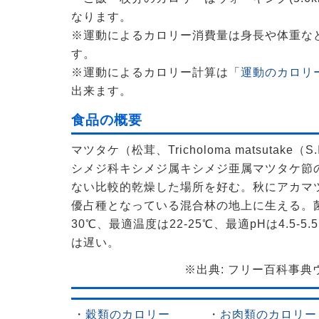
なります。
※運動によるカロリー消費量は身長や体重な
す。
※運動によるカロリー計算は「
運動のカロリー
出来ます。
食品の概要
マツタケ（松茸、Tricholoma matsutake（S.It
シメジ科キシメジ属キシメジ亜属マツタケ節
ない比較的乾燥した場所を好む。秋にアカマ
優占種となっている混合林の地上に生える。菌
30℃、最適温度は22-25℃、最適pHは4.5-
は遅い。
※出典: フリー百科事典ウィ
・
穀類のカロリー
・
お肉類のカロリー