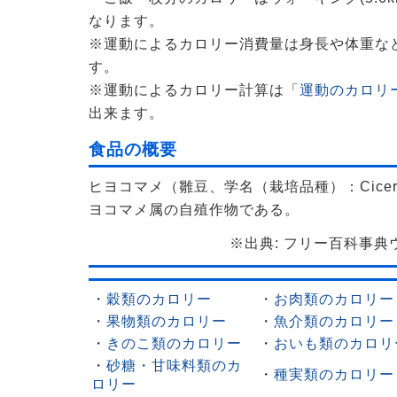
なります。
※運動によるカロリー消費量は身長や体重な
す。
※運動によるカロリー計算は「
運動のカロリー
出来ます。
食品の概要
ヒヨコマメ（雛豆、学名（栽培品種）：Cicer a
ヨコマメ属の自殖作物である。
※出典: フリー百科事典ウィ
・
穀類のカロリー
・
お肉類のカロリー
・
果物類のカロリー
・
魚介類のカロリー
・
きのこ類のカロリー
・
おいも類のカロリ
・
砂糖・甘味料類のカ
・
種実類のカロリー
ロリー