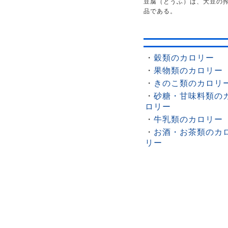
豆腐（とうふ）は、大豆の
品である。
・
穀類のカロリー
・
果物類のカロリー
・
きのこ類のカロリ
・
砂糖・甘味料類の
ロリー
・
牛乳類のカロリー
・
お酒・お茶類のカ
リー