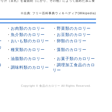
搾り汁（豆乳）を凝固剤（にがり、その他）によって固めた加工食
※出典: フリー百科事典ウィキペディア(Wikipedia)
・
お肉類のカロリー
・
野菜類のカロリー
・
魚介類のカロリー
・
お豆類のカロリー
ー
・
おいも類のカロリー
・
卵類のカロリー
カ
・
種実類のカロリー
・
藻類のカロリー
・
油脂類のカロリー
・
お菓子類のカロリー
ロ
・
調理加工食品のカロ
・
調味料類のカロリー
リー
Copyright ©
食品のカロリー
All Rights Reserved.