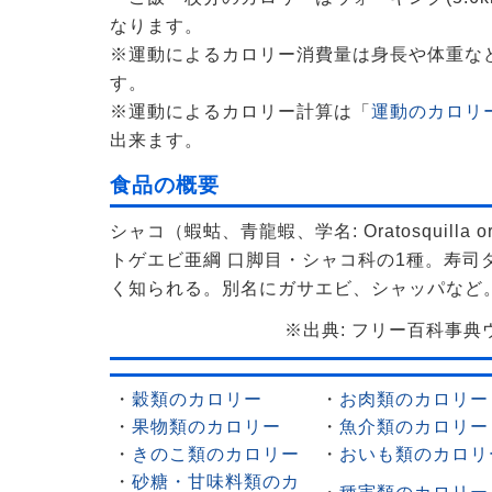
なります。
※運動によるカロリー消費量は身長や体重な
す。
※運動によるカロリー計算は「
運動のカロリー
出来ます。
食品の概要
シャコ（蝦蛄、青龍蝦、学名: Oratosquilla o
トゲエビ亜綱 口脚目・シャコ科の1種。寿司
く知られる。別名にガサエビ、シャッパなど
※出典: フリー百科事典ウィ
・
穀類のカロリー
・
お肉類のカロリー
・
果物類のカロリー
・
魚介類のカロリー
・
きのこ類のカロリー
・
おいも類のカロリ
・
砂糖・甘味料類のカ