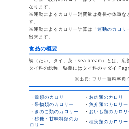
なります。
※運動によるカロリー消費量は身長や体重な
す。
※運動によるカロリー計算は「
運動のカロリー
出来ます。
食品の概要
鯛（たい、タイ、英：sea bream）とは、
タイ科の総称、狭義にはタイ科のマダイ Pagrus
※出典: フリー百科事典ウィ
・
穀類のカロリー
・
お肉類のカロリー
・
果物類のカロリー
・
魚介類のカロリー
・
きのこ類のカロリー
・
おいも類のカロリ
・
砂糖・甘味料類のカ
・
種実類のカロリー
ロリー