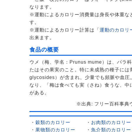
なります。
※運動によるカロリー消費量は身長や体重な
す。
※運動によるカロリー計算は「
運動のカロリー
出来ます。
食品の概要
ウメ（梅、学名：Prunus mume）は、バ
たはその果実のこと。特に未成熟の種子には青酸配
glycosides）が含まれ、少量でも頻脈や
なり、「梅は食べても実（さね）食うな、中
がある。
※出典: フリー百科事典ウィ
・
穀類のカロリー
・
お肉類のカロリー
・
果物類のカロリー
・
魚介類のカロリー