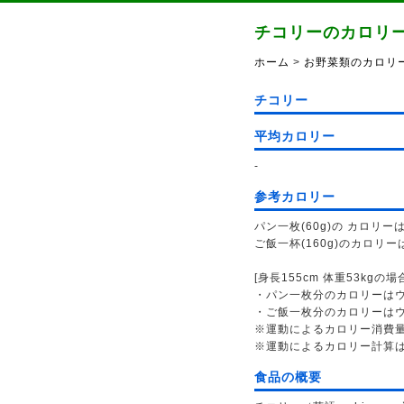
チコリーのカロリ
ホーム
>
お野菜類のカロリ
チコリー
平均カロリー
-
参考カロリー
パン一枚(60g)の カロリーは
ご飯一杯(160g)のカロリーは
[身長155cm 体重53kgの場
・パン一枚分のカロリーはウォ
・ご飯一枚分のカロリーはウォ
※運動によるカロリー消費
※運動によるカロリー計算
食品の概要