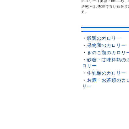
チコリー（英語：chicory、
さ60～150cmで青い花
る。
・
穀類のカロリー
・
果物類のカロリー
・
きのこ類のカロリ
・
砂糖・甘味料類の
ロリー
・
牛乳類のカロリー
・
お酒・お茶類のカ
リー