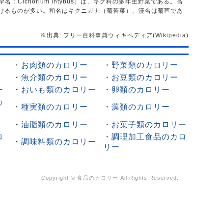
学名：Cichorium intybus）は、キク科の多年生野菜である。高
を付けるものが多い。和名はキクニガナ（菊苦菜）、漢名は菊苣であ
※出典: フリー百科事典ウィキペディア(Wikipedia)
・
お肉類のカロリー
・
野菜類のカロリー
・
魚介類のカロリー
・
お豆類のカロリー
ー
・
おいも類のカロリー
・
卵類のカロリー
カ
・
種実類のカロリー
・
藻類のカロリー
・
油脂類のカロリー
・
お菓子類のカロリー
ロ
・
調理加工食品のカロ
・
調味料類のカロリー
リー
Copyright ©
食品のカロリー
All Rights Reserved.