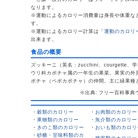
なります。
※運動によるカロリー消費量は身長や体重な
す。
※運動によるカロリー計算は「
運動のカロリー
出来ます。
食品の概要
ズッキーニ（英名：zucchini、courgette、学名
ウリ科カボチャ属の一年生の果菜。果実の外
ボチャ（ペポカボチャ）の仲間。主に緑果種
※出典: フリー百科事典ウィ
・
穀類のカロリー
・
お肉類のカロリー
・
果物類のカロリー
・
魚介類のカロリー
・
きのこ類のカロリー
・
おいも類のカロリ
・
砂糖・甘味料類のカ