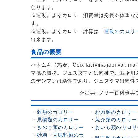
なります。
※運動によるカロリー消費量は身長や体重な
す。
※運動によるカロリー計算は「
運動のカロリー
出来ます。
食品の概要
ハトムギ（鳩麦、Coix lacryma-jobi var.
マ属の穀物。ジュズダマとは同種で、栽培用
のデンプンは糯性であり、ジュズダマは粳性
※出典: フリー百科事典ウィ
・
穀類のカロリー
・
お肉類のカロリー
・
果物類のカロリー
・
魚介類のカロリー
・
きのこ類のカロリー
・
おいも類のカロリ
・
砂糖・甘味料類のカ