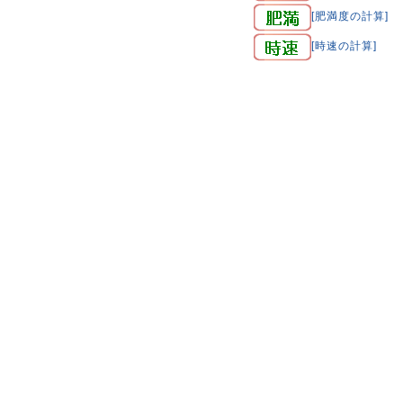
[肥満度の計算]
[時速の計算]