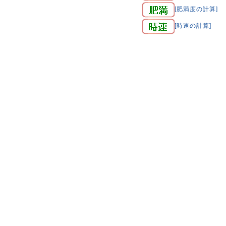
[肥満度の計算]
[時速の計算]