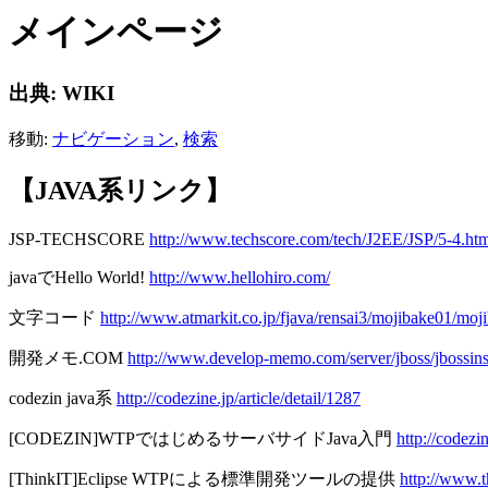
メインページ
出典: WIKI
移動:
ナビゲーション
,
検索
【JAVA系リンク】
JSP-TECHSCORE
http://www.techscore.com/tech/J2EE/JSP/5-4.ht
javaでHello World!
http://www.hellohiro.com/
文字コード
http://www.atmarkit.co.jp/fjava/rensai3/mojibake01/moj
開発メモ.COM
http://www.develop-memo.com/server/jboss/jbossinst
codezin java系
http://codezine.jp/article/detail/1287
[CODEZIN]WTPではじめるサーバサイドJava入門
http://codezin
[ThinkIT]Eclipse WTPによる標準開発ツールの提供
http://www.th