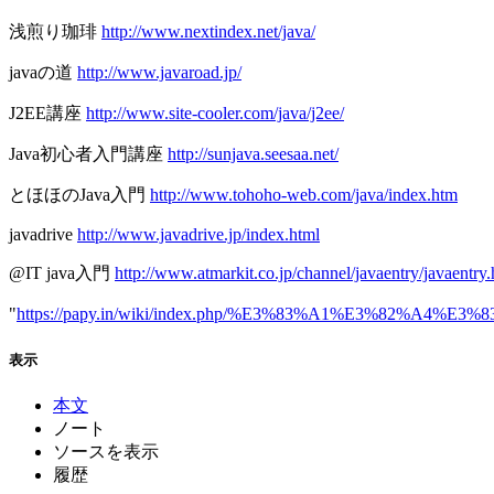
浅煎り珈琲
http://www.nextindex.net/java/
javaの道
http://www.javaroad.jp/
J2EE講座
http://www.site-cooler.com/java/j2ee/
Java初心者入門講座
http://sunjava.seesaa.net/
とほほのJava入門
http://www.tohoho-web.com/java/index.htm
javadrive
http://www.javadrive.jp/index.html
@IT java入門
http://www.atmarkit.co.jp/channel/javaentry/javaentry.
"
https://papy.in/wiki/index.php/%E3%83%A1%E3%82%A4
表示
本文
ノート
ソースを表示
履歴