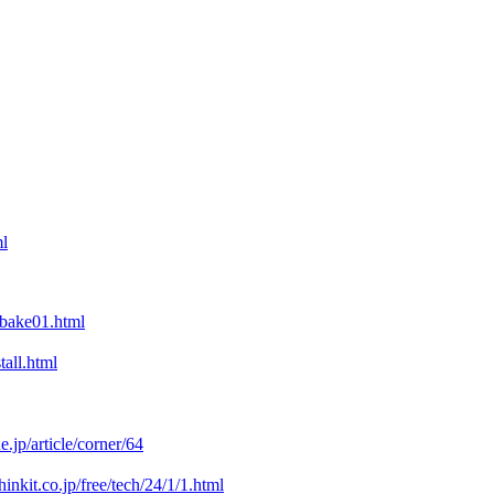
ml
ibake01.html
all.html
e.jp/article/corner/64
inkit.co.jp/free/tech/24/1/1.html