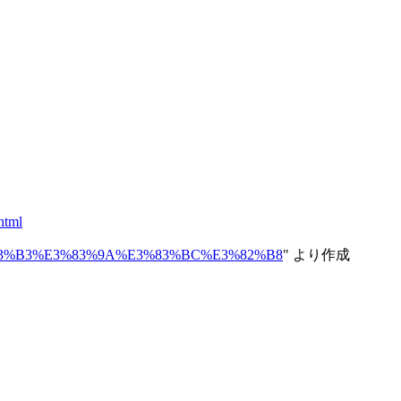
html
%E3%83%B3%E3%83%9A%E3%83%BC%E3%82%B8
" より作成