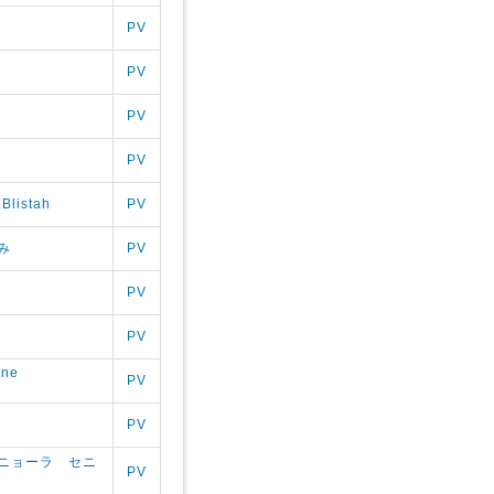
PV
PV
PV
PV
.Blistah
PV
み
PV
PV
PV
One
PV
PV
ニョーラ セニ
PV