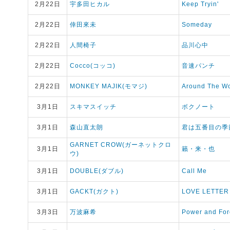
2月22日
宇多田ヒカル
Keep Tryin'
2月22日
倖田來未
Someday
2月22日
人間椅子
品川心中
2月22日
Cocco(コッコ)
音速パンチ
2月22日
MONKEY MAJIK(モマジ)
Around The Wo
3月1日
スキマスイッチ
ボクノート
3月1日
森山直太朗
君は五番目の季
GARNET CROW(ガーネットクロ
3月1日
籟・来・也
ウ)
3月1日
DOUBLE(ダブル)
Call Me
3月1日
GACKT(ガクト)
LOVE LETTER
3月3日
万波麻希
Power and For