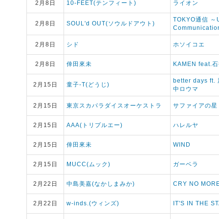
2月8日
10-FEET(テンフィート)
ライオン
TOKYO通信 ～U
2月8日
SOUL'd OUT(ソウルドアウト)
Communicati
2月8日
シド
ホソイコエ
2月8日
倖田來未
KAMEN feat
better days
2月15日
童子-T(どうじ)
中ロウマ
2月15日
東京スカパラダイスオーケストラ
サファイアの星
2月15日
AAA(トリプルエー)
ハレルヤ
2月15日
倖田來未
WIND
2月15日
MUCC(ムック)
ガーベラ
2月22日
中島美嘉(なかしまみか)
CRY NO MOR
2月22日
w-inds.(ウィンズ)
IT'S IN THE S