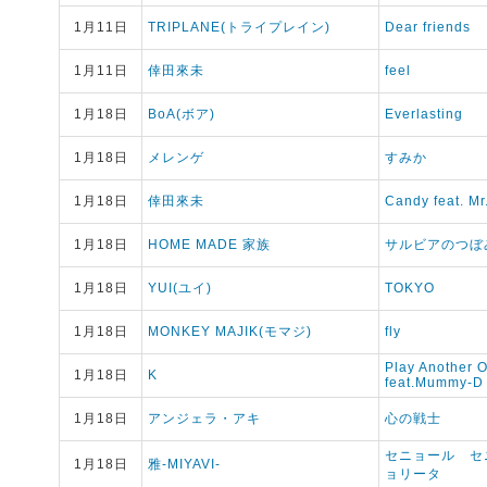
1月11日
TRIPLANE(トライプレイン)
Dear friends
1月11日
倖田來未
feel
1月18日
BoA(ボア)
Everlasting
1月18日
メレンゲ
すみか
1月18日
倖田來未
Candy feat. Mr
1月18日
HOME MADE 家族
サルビアのつぼ
1月18日
YUI(ユイ)
TOKYO
1月18日
MONKEY MAJIK(モマジ)
fly
Play Another 
1月18日
K
feat.Mummy-D
1月18日
アンジェラ・アキ
心の戦士
セニョール セ
1月18日
雅-MIYAVI-
ョリータ