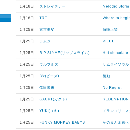
1月18日
ストレイテナー
Melodic Storm
1月18日
TRF
Where to begi
1月25日
東京事変
喧嘩上等
1月25日
ラムジ
PIECE
1月25日
RIP SLYME(リップスライム)
Hot chocolate
1月25日
ウルフルズ
サムライソウル
1月25日
B'z(ビーズ)
衝動
1月25日
倖田來未
No Regret
1月25日
GACKT(ガクト)
REDEMPTION
1月25日
YUKI(ユキ)
メランコリニス
1月25日
FUNKY MONKEY BABYS
そのまんま東へ