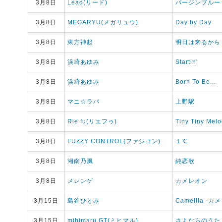
3月8日
Lead(リード)
バージンブルー
3月8日
MEGARYU(メガリュウ)
Day by Day
3月8日
東方神起
明日は来るから
3月8日
浜崎あゆみ
Startin'
3月8日
浜崎あゆみ
Born To Be...
3月8日
マニ☆ラバ
上野駅
3月8日
Rie fu(リエフゥ)
Tiny Tiny Mel
3月8日
FUZZY CONTROL(ファジコン)
１℃
3月8日
湘南乃風
純恋歌
3月8日
メレンゲ
カメレオン
3月15日
島谷ひとみ
Camellia -カ
3月15日
mihimaru GT(ミヒマル)
さよならのうた