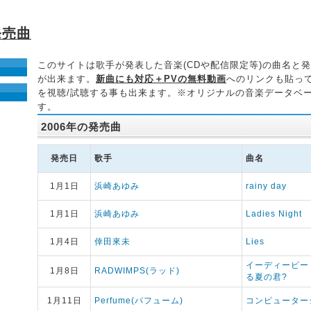
発売曲
このサイトは歌手が発表した音楽(CDや配信限定等)の曲名と
が出来ます。
新曲にも対応＋PVの無料動画
へのリンクも貼っ
を視聴/試聴する事も出来ます。※オリジナルの音楽データベ
す。
2006年の発売曲
発売日
歌手
曲名
1月1日
浜崎あゆみ
rainy day
1月1日
浜崎あゆみ
Ladies Night
1月4日
倖田來未
Lies
イーディーピー
1月8日
RADWIMPS(ラッド)
る夏の君?
1月11日
Perfume(パフューム)
コンピューター