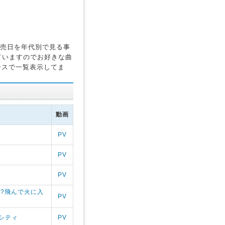
発売日を年代別で見る事
ていますのでお好きな曲
ースで一覧表示してま
動画
PV
PV
PV
 ?飛んで火に入
PV
シティ
PV