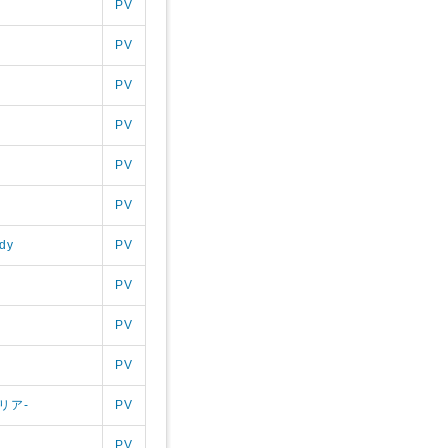
PV
PV
PV
PV
PV
PV
ody
PV
PV
PV
PV
メリア-
PV
PV