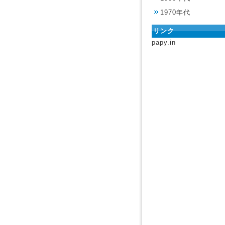
1970年代
リンク
papy.in