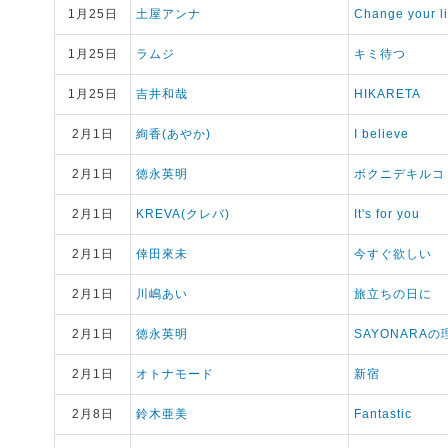
1月25日
土屋アンナ
Change your li
1月25日
ラムジ
キミ待つ
1月25日
吉井和哉
HIKARETA
2月1日
絢香(あやか)
I believe
2月1日
徳永英明
ボクニデキルコ
2月1日
KREVA(クレバ)
It's for you
2月1日
倖田來未
今すぐ欲しい
2月1日
川嶋あい
旅立ちの日に
2月1日
徳永英明
SAYONARAの
2月1日
オトナモード
新宿
2月8日
鈴木亜美
Fantastic