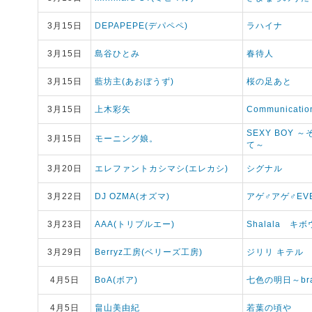
3月15日
DEPAPEPE(デパペペ)
ラハイナ
3月15日
島谷ひとみ
春待人
3月15日
藍坊主(あおぼうず)
桜の足あと
3月15日
上木彩矢
Communicatio
SEXY BOY
3月15日
モーニング娘。
て～
3月20日
エレファントカシマシ(エレカシ)
シグナル
3月22日
DJ OZMA(オズマ)
アゲ♂アゲ♂EV
3月23日
AAA(トリプルエー)
Shalala キ
3月29日
Berryz工房(ベリーズ工房)
ジリリ キテル
4月5日
BoA(ボア)
七色の明日～bran
4月5日
畠山美由紀
若葉の頃や