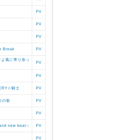
PV
PV
PV
n Break
PV
 ～そよ風に寄り添っ
PV
PV
ERY☆騎士
PV
ボウの歌
PV
PV
d new beat～
PV
PV