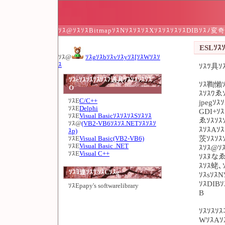
ｿｽ@ｿｽｿｽBitmapｿｽNｿｽｿｽｿｽXｿｽｿｽｿｽｿｽDIBｿｽﾉ変
ESLｿｽｿ
ｿｽ@
ｿｽgｿｽbｿｽvｿｽyｿｽ[ｿｽWｿｽｿ
ｽ
ｿｽﾂ具ｿｽ
ｿｽeｿｽｿｽｿｽｿｽﾌ過具ｿｽｿｽｿｽｿｽ
ｿｽ鞫懶ｿｽ
O
ｽｿｽﾜゑ
ｿｽE
C/C++
jpegｿ
ｿｽE
Delphi
GDI+ｿｽ
ｿｽE
Visual BasicｿｽｿｽｿｽSｿｽｿｽ
ゑｿｽｿｽ
ｿｽ@
(VB2-VB6ｿｽｿｽ.NETｿｽｿｽｿ
ｽｿｽAｿ
ｽp)
茨ｿｽｿｽ
ｿｽE
Visual Basic(VB2-VB6)
ｿｽE
Visual Basic .NET
ｽｿｽ@ｿ
ｿｽE
Visual C++
ｿｽﾇなゑ
ｽｿｽ蛯､
ｿｽﾖ連ｿｽTｿｽCｿｽg
ｿｽsｿｽ
ｿｽDIBｿ
ｿｽE
papy's softwarelibrary
B
ｿｽｿｽｿｽ
WｿｽAｿ