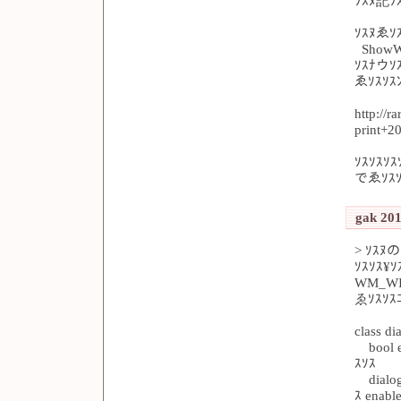
ｿｽﾇ記ｿ
ｿｽﾇゑｿｽ
ShowW
ｿｽﾅウｿ
ゑｿｽｿｽ
http://r
print+2
ｿｽｿｽｿｽ
でゑｿｽｿ
gak 201
> ｿｽﾇ
ｿｽｿｽ¥
WM_WI
ゑｿｽｿｽ
class di
bool e
ｽｿｽ
dialog(
ｽ enabl