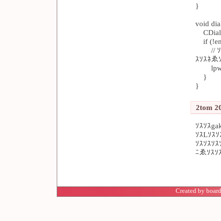
}
void d
CDialo
if (!en
// ｿｽ
ｽｿｽﾈゑ
lpwnd
}
}
2tom 20
ｿｽｿｽga
ｿｽLｿｽｿ
ｿｽｿｽｿｽ
ﾆゑｿｽｿ
Created by board