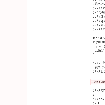
ﾌゑｿｽｿｽ
ｿｽｿｽｿｽ
ｿｽﾊの環具
ﾉｿｽｿｽ
ﾆｿｽｿｽ
ｽｿｽｿｽB
ｿｽｿｽｿ
HMODUL
if (!hLib
fprintf(
exit(1)
}
ｿｽﾈにゑｿ
ﾆ費ｿｽｿ
ｿｽｿｽし
YuO 200
ｿｽｿｽｿｽ
C
ｿｽｿｽｿ
ｿｽH