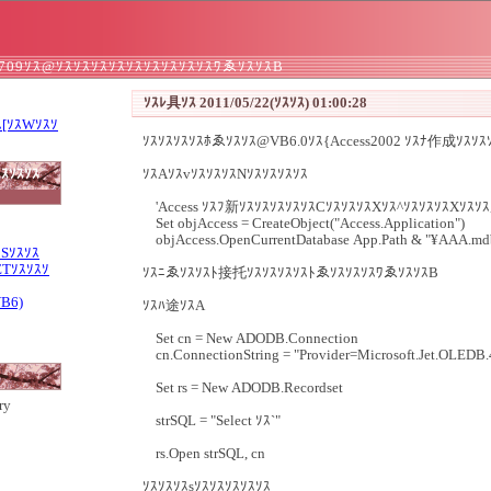
3709ｿｽ@ｿｽｿｽｿｽｿｽｿｽｿｽｿｽｿｽｿｽﾜゑｿｽｿｽB
ｿｽﾚ具ｿｽ 2011/05/22(ｿｽｿｽ) 01:00:28
ｽ[ｿｽWｿｽｿ
ｿｽｿｽｿｽｿｽﾎゑｿｽｿｽ@VB6.0ｿｽ{Access2002 ｿｽﾅ作成ｿｽｿ
ｽｿｽｿｽ
ｿｽAｿｽvｿｽｿｽｿｽNｿｽｿｽｿｽｿｽ
'Access ｿｽﾌ新ｿｽｿｽｿｽｿｽｿｽCｿｽｿｽｿｽXｿｽ^ｿｽｿｽｿｽXｿｽｿ
Set objAccess = CreateObject("Access.Application")
objAccess.OpenCurrentDatabase App.Path & "¥AAA.mdb
ｽSｿｽｿｽ
ETｿｽｿｽｿ
ｿｽﾆゑｿｽｿｽﾄ接托ｿｽｿｽｿｽｿｽﾄゑｿｽｿｽｿｽﾜゑｿｽｿｽB
VB6)
ｿｽﾊ途ｿｽA
Set cn = New ADODB.Connection
cn.ConnectionString = "Provider=Microsoft.Jet.OLEDB.
Set rs = New ADODB.Recordset
ry
strSQL = "Select ｿｽ`"
rs.Open strSQL, cn
ｿｽｿｽｿｽsｿｽｿｽｿｽｿｽｿｽ