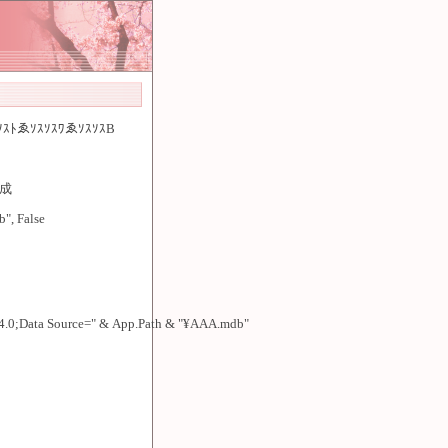
ｽｿｽﾄゑｿｽｿｽﾜゑｿｽｿｽB
ｽ成
", False
4.0;Data Source=" & App.Path & "¥AAA.mdb"