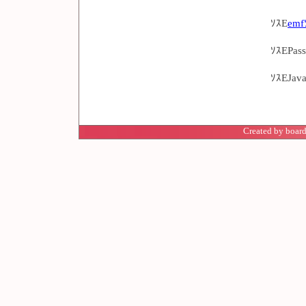
ｿｽE
emf
ｿｽEPas
ｿｽEJav
Created by board