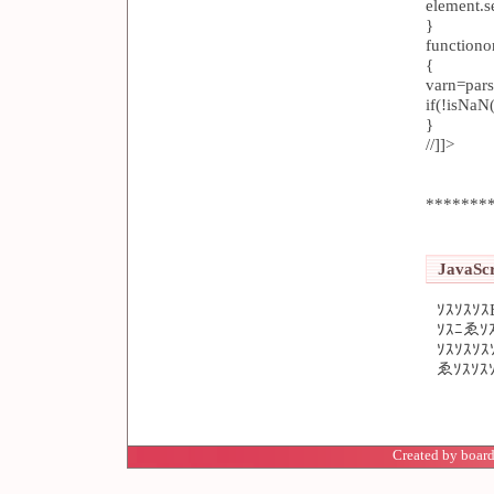
element.se
}
function
{
varn=parse
if(!isNa
}
//]]>
*******
JavaScr
ｿｽｿｽｿ
ｿｽﾆゑｿｽ
ｿｽｿｽｿｽ
ゑｿｽｿｽ
Created by board