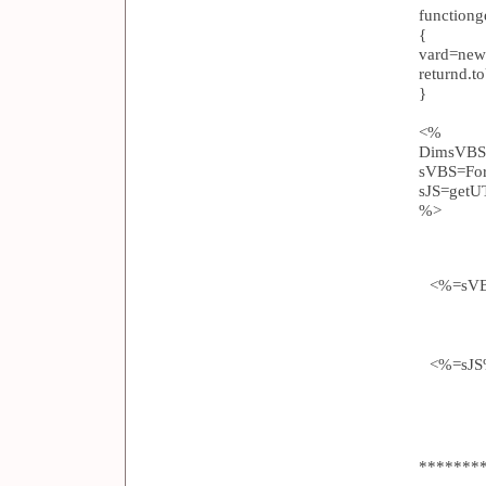
functiong
{
vard=new
returnd.t
}
<%
DimsVBS
sVBS=For
sJS=getUT
%>
<%=sV
<%=sJ
*******