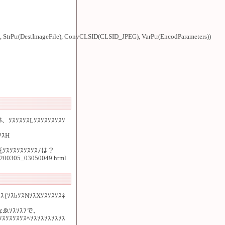
rPtr(DestImageFile), ConvCLSID(CLSID_JPEG), VarPtr(EncodParameters))
ﾎ、ｿｽｿｽｿｽLｿｽｿｽｿｽｿｽｿ
ｿｽH
ﾛ托ｿｽｿｽｿｽｿｽｿｽﾉは？
/200305_03050049.html
ｽ{ｿｽbｿｽNｿｽXｿｽｿｽｿｽﾈ
はなゑｿｽｿｽﾌで、
ｽｿｽｿｽｿｽﾍｿｽｿｽｿｽｿｽｿｽ