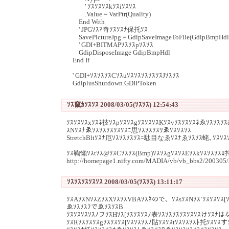
' ｿｽｿｽｿｽkｿｽiｿｽｿｽ
.Value = VarPtr(Quality)
End With
' JPGｿｽﾏ奇ｿｽｿｽﾅ保托ｿｽ
SavePictureJpg = GdipSaveImageToFile(GdipBmpHdl, St
' GDI+BITMAPｿｽｿｽpｿｽｿｽ
GdipDisposeImage GdipBmpHdl
End If
' GDI+ｿｽｿｽｿｽCｿｽuｿｽｿｽｿｽｿｽｿｽJｿｽｿｽ
GdiplusShutdown GDIPToken
ｿｽ竄ｶｿｽｿｽ 2008/03/05(ｿｽｿｽ) 12:54:43
ｿｽｿｽｿｽxｿｽﾈ技ｿｽpｿｽｿｽgｿｽｿｽｿｽKｿｽvｿｽｿｽｿｽﾈゑｿｽｿｽｿｽ
ｽNｿｽﾅゑｿｽｿｽｿｽｿｽｿｽﾆ思ｿｽｿｽｿｽﾜゑｿｽｿｽｿｽ
StretchBltｿｽﾅ厄ｿｽｿｽｿｽｿｽﾆ駄目なゑｿｽﾅゑｿｽｿｽ蛯､ｿｽｿｽ
ｿｽ鞫懶ｿｽtｿｽ@ｿｽCｿｽｿｽ(Bmp)ｿｽｿｽgｿｽｿｽEｿｽkｿｽｿｽｿｽ
http://homepage1.nifty.com/MADIA/vb/vb_bbs2/200305
ｿｽｿｽｿｽｿｽｿｽ 2008/03/05(ｿｽｿｽ) 13:11:17
ｿｽAｿｽNｿｽZｿｽXｿｽｿｽVBAｿｽﾈので、ｿｽsｿｽNｿｽ`ｿｽｿｽｿｽ[ｿ
ゑｿｽｿｽﾌでゑｿｽｿｽB
ｿｽｿｽｿｽｿｽﾉフｿｽHｿｽ[ｿｽｿｽｿｽﾉ表ｿｽｿｽｿｽｿｽｿｽｿｽけｿｽﾅ
ｿｽRｿｽｿｽｿｽgｿｽｿｽｿｽ[ｿｽｿｽｿｽﾉ貼ｿｽｿｽtｿｽｿｽｿｽﾄ托ｿｽｿｽすｿ