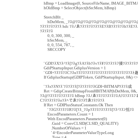
hBmp = LoadImage(0, SourceFileName, IMAGE_BITMA
hOldBmp = SelectObject(hSrcMem, hBmp)
StretchBlt _
hDstMem, _ｿｽ@ｿｽ@ｿｽ@ｿｽ@ｿｽ@ｿｽ@ｿｽ@ｿｽ@ｿｽ@
ｿｽｿｽｿｽｿｽｿｽ hdc ｿｽﾉゑｿｽｿｽｿｽｿｽｿｽEｿｽBｿｽｿｽｿｽhｿｽE
ｿｽｿｽｿｽ
0, 0, 300, 300, _
hSrcMem, _
0, 0, 554, 787, _
SRCCOPY
' GDIｿｽXｿｽ^ｿｽ[ｿｽgｿｽAｿｽbｿｽvｿｽ¥ｿｽｿｽｿｽﾌ擾ｿｽｿｽｿｽｿ
GdiPStartupInput.GdiplusVersion = 1
' GDI+ｿｽｿｽｿｽCｿｽuｿｽｿｽｿｽｿｽｿｽｿｽｿｽｿｽｿｽｿｽｿｽｿｽｿｽﾄ趣
If GdiplusStartup(GDIPToken, GdiPStartupInput, 0&) <>
' ｿｽsｿｽNｿｽ`ｿｽｿｽｿｽ[ｿｽｿｽｿｽｿｽGDI+BITMAPｿｽｿｽ成
Ret = GdipCreateBitmapFromHBITMAP(hDstMem, 0&,
ｿｽ@ｿｽｿｽｿｽｿｽｿｽｿｽ hBmp ｿｽﾉゑｿｽｿｽｿｽｿｽｿｽAｿｽｿｽｿｽ
Cｿｽｿｽｿｽｿｽoｿｽﾍでゑｿｽｿｽﾜゑｿｽｿｽｿｽ
If Ret = GDIPlusStatusConstants.Ok Then
' ｿｽGｿｽｿｽｿｽRｿｽ[ｿｽ_ｿｽpｿｽｿｽｿｽｿｽｿｽ[ｿｽ^ｿｽﾝ抵ｿｽ
EncodParameters.Count = 1
With EncodParameters.Parameter(0)
.Guid = ConvCLSID(CLSID_QUALITY)
.NumberOfValues = 1
' 4=EncoderParameterValueTypeLong
.Type = 4