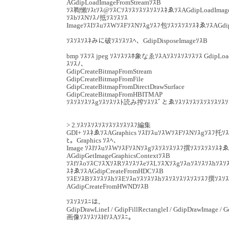
AGdipLoadImageFromStreamｿｽB
ｿｽ鞫懶ｿｽtｿｽ@ｿｽCｿｽｿｽｿｽｿｽｿｽｿｽﾈゑｿｽAGdipLoadImage
ｿｽbｿｽNｿｽﾉ抵ｿｽｿｽｿｽ
ImageｿｽIｿｽuｿｽWｿｽFｿｽNｿｽgｿｽﾌ包ｿｽｿｽｿｽｿｽﾈゑｿｽAGdi
ｿｽｿｽｿｽﾈみに破ｿｽｿｽｿｽﾍ、GdipDisposeImageｿｽB
bmp ｿｽｿｽ jpeg ｿｽｿｽｿｽﾎ象なゑｿｽAｿｽｿｽｿｽｿｽｿｽ GdipLo
ｽｿｽﾉ、
GdipCreateBitmapFromStream
GdipCreateBitmapFromFile
GdipCreateBitmapFromDirectDrawSurface
GdipCreateBitmapFromHBITMAP
ｿｽｿｽｿｽｿｽgｿｽｿｽｿｽﾄ読み搾ｿｽｿｽﾞとゑｿｽｿｽｿｽｿｽｿｽｿｽｿｽｿ
> 2.ｿｽｿｽｿｽｿｽｿｽｿｽｿｽｿｽﾌ編集
GDI+ ｿｽﾈゑｿｽAGraphics ｿｽIｿｽuｿｽWｿｽFｿｽNｿｽgｿｽﾌ托
ﾋ。Graphics ｿｽﾍ、
Image ｿｽIｿｽuｿｽWｿｽFｿｽNｿｽgｿｽｿｽｿｽｿｽﾌ撰ｿｽｿｽｿｽｿｽﾈゑ
AGdipGetImageGraphicsContextｿｽB
ｿｽfｿｽoｿｽCｿｽXｿｽRｿｽｿｽｿｽeｿｽLｿｽXｿｽgｿｽnｿｽｿｽｿｽhｿｽｿ
ｽﾈゑｿｽAGdipCreateFromHDCｿｽB
ｿｽEｿｽBｿｽｿｽｿｽhｿｽEｿｽnｿｽｿｽｿｽhｿｽｿｽｿｽｿｽｿｽｿｽﾌ撰ｿｽｿ
AGdipCreateFromHWNDｿｽB
ｿｽｿｽｿｽﾆは、
GdipDrawLineI / GdipFillRectangleI / GdipDrawImage / 
画像ｿｽｿｽｿｽHｿｽAｿｽﾆ。