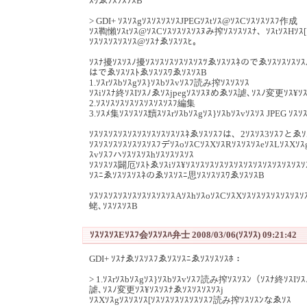
ｽﾜゑｿｽｿｽｿｽB
> GDI+ ｿｽｿｽgｿｽｿｽｿｽｿｽJPEGｿｽtｿｽ@ｿｽCｿｽｿｽｿｽﾌ作成
ｿｽ鞫懶ｿｽtｿｽ@ｿｽCｿｽｿｽｿｽｿｽﾇみ搾ｿｽｿｽｿｽﾅ、ｿｽtｿｽHｿｽ[
ｿｽｿｽｿｽｿｽｿｽ@ｿｽﾅゑｿｽｿｽﾋ。
ｿｽﾅ擾ｿｽｿｽﾉ擾ｿｽｿｽｿｽｿｽｿｽｿｽﾂゑｿｽｿｽﾈのでゑｿｽｿｽｿｽｿｽ
はでゑｿｽｿｽﾄゑｿｽｿｽﾜゑｿｽｿｽB
1.ｿｽrｿｽbｿｽgｿｽ}ｿｽbｿｽvｿｽﾌ読み搾ｿｽｿｽｿｽ
ｿｽiｿｽﾅ終ｿｽIｿｽﾉゑｿｽjpegｿｽｿｽﾇめゑｿｽ謔､ｿｽﾉ変更ｿｽ¥ｿｽ
2.ｿｽｿｽｿｽｿｽｿｽｿｽｿｽｿｽﾌ編集
3.ｿｽﾒ集ｿｽｿｽｿｽ黷ｽｿｽrｿｽbｿｽgｿｽ}ｿｽbｿｽvｿｽｿｽ JPEG ｿｽｿ
ｿｽｿｽｿｽｿｽｿｽｿｽｿｽｿｽｿｽｿｽﾈゑｿｽｿｽﾌは、2ｿｽｿｽ3ｿｽﾌとゑｿ
ｿｽｿｽｿｽｿｽｿｽｿｽｿｽﾌデｿｽoｿｽCｿｽXｿｽRｿｽｿｽｿｽeｿｽLｿｽXｿｽg
ｽvｿｽﾌハｿｽｿｽｿｽhｿｽｿｽｿｽｿｽ
ｿｽｿｽｿｽ闢厄ｿｽﾄゑｿｽiｿｽ¥ｿｽｿｽｿｽｿｽｿｽｿｽｿｽｿｽｿｽｿｽｿｽｿｽｿ
ｿｽﾆゑｿｽｿｽｿｽﾈのゑｿｽｿｽﾆ思ｿｽｿｽｿｽﾜゑｿｽｿｽB
ｿｽｿｽｿｽｿｽｿｽｿｽｿｽｿｽｿｽAｿｽhｿｽoｿｽCｿｽXｿｽｿｽｿｽｿｽｿｽｿｽ
蛯､ｿｽｿｽｿｽB
ｿｽｿｽｿｽEｿｽﾌ会ｿｽｿｽﾊ弁士 2008/03/06(ｿｽｿｽ) 09:21:42
GDI+ ｿｽﾅゑｿｽｿｽﾌゑｿｽｿｽﾆゑｿｽｿｽｿｽﾎ：
> 1.ｿｽrｿｽbｿｽgｿｽ}ｿｽbｿｽvｿｽﾌ読み搾ｿｽｿｽﾝ（ｿｽﾅ終ｿｽIｿ
謔､ｿｽﾉ変更ｿｽ¥ｿｽｿｽﾅゑｿｽｿｽｿｽｿｽj
ｿｽXｿｽgｿｽｿｽｿｽ[ｿｽｿｽｿｽｿｽｿｽｿｽﾌ読み搾ｿｽｿｽﾝなゑｿｽ