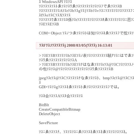
ｽ WindowsAPI ｿｽｿｽ
ｿｽｿｽｿｽｿｽﾄゑｿｽｿｽﾜゑｿｽｿｽｿｽｿｽｿｽｿｽﾌでゑｿｽｿｽB
ｿｽｿｽｿｽｿｽｿｽAｿｽrｿｽbｿｽgｿｽ}ｿｽbｿｽvｿｽﾆｿｽｿｽｿｽｿｽｿｽｿｽ
ｽfｿｽoｿｽCｿｽXｿｽｿｽ
ｿｽｿｽｿｽﾜゑｿｽｿｽﾖ係ｿｽtｿｽｿｽｿｽｿｽｿｽｿｽﾎゑｿｽｿｽｿｽｿｽﾆ思ｿ
ｿｽEｿｽEｿｽB
COM+ Object ｿｽﾉつゑｿｽｿｽﾄは知ｿｽｿｽﾈゑｿｽｿｽﾌで抵ｿ
ｿｽFｿｽJｿｽｿｽｿｽj 2008/03/05(ｿｽｿｽ) 16:13:01
> ｿｽEｿｽBｿｽｿｽｿｽhｿｽEｿｽﾉ表ｿｽｿｽｿｽｿｽｿｽ驍ｱｿｽﾆはでゑｿ
ｿｽﾜゑｿｽｿｽｿｽｿｽｿｽｿｽA
> ｿｽEｿｽBｿｽｿｽｿｽhｿｽEｿｽﾅはなゑｿｽｿｽtｿｽ@ｿｽCｿｽｿｽｿｽ
の包ｿｽｿｽ@ｿｽｿｽｿｽｿｽｿｽｿｽｿｽｿｽﾜゑｿｽｿｽｿｽB
jpegｿｽtｿｽ@ｿｽCｿｽｿｽｿｽﾅなゑｿｽｿｽﾄ、bmpｿｽtｿｽ@ｿｽCｿ
ｽ
GDI+ｿｽｿｽgｿｽｿｽﾈゑｿｽｿｽﾄゑｿｽｿｽｿｽｿｽｿｽﾌでは。
ｿｽﾈ会ｿｽｿｽAｿｽﾇ会ｿｽｿｽｿｽ
BitBlt
CreateCompatibleBitmap
DeleteObject
SavePicture
ｿｽﾆゑｿｽｿｽﾅ、ｿｽｿｽｿｽﾆゑｿｽｿｽﾈゑｿｽﾈゑｿｽｿｽｿｽｿｽﾈ。