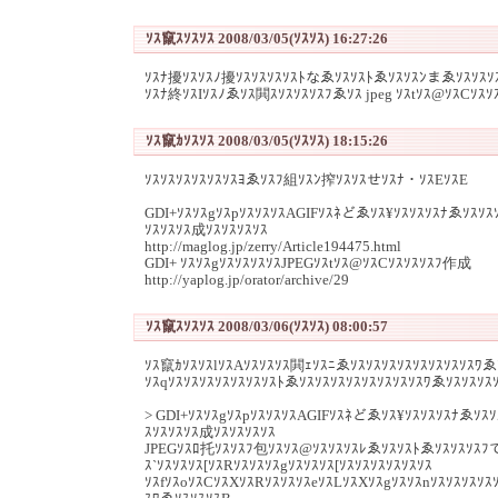
ｿｽ竄ｽｿｽｿｽ 2008/03/05(ｿｽｿｽ) 16:27:26
ｿｽﾅ擾ｿｽｿｽﾉ擾ｿｽｿｽｿｽｿｽﾄなゑｿｽｿｽﾄゑｿｽｿｽﾝまゑｿｽｿｽｿｽ
ｿｽﾅ終ｿｽIｿｽﾉゑｿｽ閧ｽｿｽｿｽｿｽﾌゑｿｽ jpeg ｿｽtｿｽ@ｿｽCｿｽ
ｿｽ竄ｶｿｽｿｽ 2008/03/05(ｿｽｿｽ) 18:15:26
ｿｽｿｽｿｽｿｽｿｽｿｽﾖゑｿｽﾌ組ｿｽﾝ搾ｿｽｿｽせｿｽﾅ・ｿｽEｿｽE
GDI+ｿｽｿｽgｿｽpｿｽｿｽｿｽAGIFｿｽﾈどゑｿｽ¥ｿｽｿｽｿｽﾅゑｿｽｿｽｿ
ｿｽｿｽｿｽ成ｿｽｿｽｿｽｿｽ
http://maglog.jp/zerry/Article194475.html
GDI+ ｿｽｿｽgｿｽｿｽｿｽｿｽJPEGｿｽtｿｽ@ｿｽCｿｽｿｽｿｽﾌ作成
http://yaplog.jp/orator/archive/29
ｿｽ竄ｽｿｽｿｽ 2008/03/06(ｿｽｿｽ) 08:00:57
ｿｽ竄ｶｿｽｿｽlｿｽAｿｽｿｽｿｽ閧ｪｿｽﾆゑｿｽｿｽｿｽｿｽｿｽｿｽｿｽｿｽﾜゑ
ｿｽqｿｽｿｽｿｽｿｽｿｽｿｽｿｽﾄゑｿｽｿｽｿｽｿｽｿｽｿｽｿｽｿｽﾜゑｿｽｿｽｿｽ
> GDI+ｿｽｿｽgｿｽpｿｽｿｽｿｽAGIFｿｽﾈどゑｿｽ¥ｿｽｿｽｿｽﾅゑｿｽｿ
ｽｿｽｿｽｿｽ成ｿｽｿｽｿｽｿｽ
JPEGｿｽﾛ托ｿｽｿｽﾌ包ｿｽｿｽ@ｿｽｿｽｿｽﾚゑｿｽｿｽﾄゑｿｽｿｽｿｽﾌ
ｽ`ｿｽｿｽｿｽ[ｿｽRｿｽｿｽｿｽgｿｽｿｽｿｽ[ｿｽｿｽｿｽｿｽｿｽｿｽ
ｿｽfｿｽoｿｽCｿｽXｿｽRｿｽｿｽｿｽeｿｽLｿｽXｿｽgｿｽｿｽnｿｽｿｽｿｽｿｽ