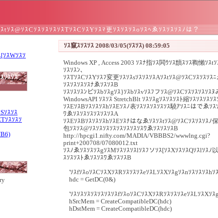
ｽtｿｽ@ｿｽCｿｽｿｽｿｽｿｽTｿｽCｿｽYｿｽﾏ更ｿｽｿｽｿｽoｿｽﾍゑｿｽｿｽｿｽﾉは？
ｿｽ竄ｽｿｽｿｽ 2008/03/05(ｿｽｿｽ) 08:59:05
ｽ[ｿｽWｿｽｿ
Windows XP , Access 2003 ｿｽﾅ指ｿｽ閧ｳｿｽ黷ｽｿｽ鞫懶ｿｽ
ｿｽｿｽﾝ、
ｽｿｽｿｽ
ｿｽTｿｽCｿｽYｿｽﾌ変更ｿｽｿｽsｿｽｿｽｿｽAｿｽtｿｽ@ｿｽCｿｽｿｽｿｽ
ｿｽｿｽｿｽｿｽﾅゑｿｽｿｽB
ｿｽｿｽｿｽﾝビｿｽbｿｽgｿｽ}ｿｽbｿｽvｿｽﾌフｿｽ@ｿｽCｿｽｿｽｿｽｿｽ
WindowsAPI ｿｽｿｽ StretchBlt ｿｽｿｽgｿｽｿｽｿｽﾄ縮ｿｽｿｽｿｽ
ｿｽEｿｽBｿｽｿｽｿｽhｿｽEｿｽﾉ表ｿｽｿｽｿｽｿｽｿｽ驍ｱｿｽﾆはでゑｿｽｿ
ｽSｿｽｿｽ
ﾜゑｿｽｿｽｿｽｿｽｿｽｿｽA
ETｿｽｿｽｿ
ｿｽEｿｽBｿｽｿｽｿｽhｿｽEｿｽﾅはなゑｿｽｿｽtｿｽ@ｿｽCｿｽｿｽｿｽﾉ
包ｿｽｿｽ@ｿｽｿｽｿｽｿｽｿｽｿｽｿｽｿｽﾜゑｿｽｿｽｿｽB
VB6)
http://hpcgi1.nifty.com/MADIA/VBBBS2/wwwlng.cgi?
print+200708/07080012.txt
ｿｽﾉゑｿｽｿｽｿｽgｿｽMｿｽｿｽｿｽlｿｽﾌソｿｽ[ｿｽXｿｽｿｽQｿｽlｿｽ
ｽｿｽｿｽﾄゑｿｽｿｽﾜゑｿｽｿｽB
'ｿｽfｿｽoｿｽCｿｽXｿｽRｿｽｿｽｿｽeｿｽLｿｽXｿｽgｿｽnｿｽｿｽｿｽhｿ
hdc = GetDC(0&)
ry
'ｿｽｿｽｿｽｿｽｿｽｿｽｿｽfｿｽoｿｽCｿｽXｿｽRｿｽｿｽｿｽeｿｽLｿｽXｿｽ
hSrcMem = CreateCompatibleDC(hdc)
hDstMem = CreateCompatibleDC(hdc)