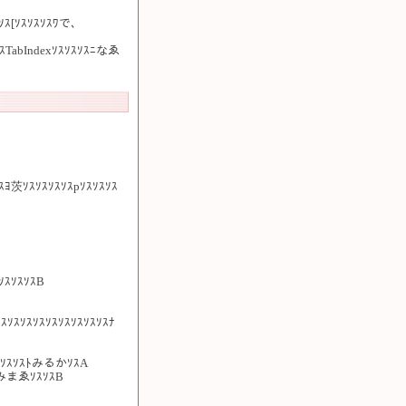
ｽｿｽ[ｿｽｿｽｿｽﾜで、
ｽTabIndexｿｽｿｽｿｽﾆなゑ
ｽﾖ茨ｿｽｿｽｿｽｿｽpｿｽｿｽｿｽ
ｿｽｿｽｿｽB
ｿｽｿｽｿｽｿｽｿｽｿｽｿｽｿｽﾅ
ｿｽｿｽｿｽﾄみるかｿｽA
ｽﾄみまゑｿｽｿｽB