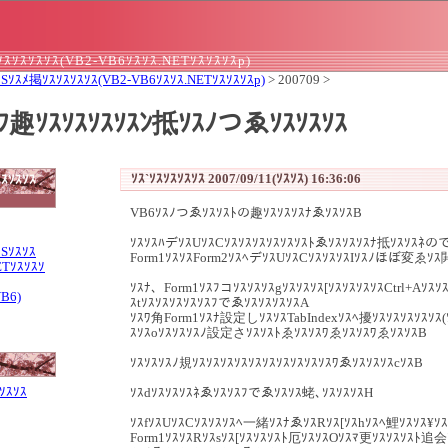
ｽｿｽｿｽｿｽ(VB2-VB6ｿｽｿｽ.NETｿｽｿｽｿｽp)
Sｿｽﾒ掲ｿｽｿｽｿｽｿｽ(VB2-VB6ｿｽｿｽ.NETｿｽｿｽｿｽp)
> 200709 >
ｽﾌ趣ｿｽｿｽｿｽｿｽﾝ抵ｿｽﾉつゑｿｽｿｽｿｽ
ｿｽ`ｿｽｿｽｿｽｿｽ 2007/09/11(ｿｽｿｽ) 16:36:06
ｽｿｽｿｽ
VB6ｿｽﾉつゑｿｽｿｽﾄの趣ｿｽｿｽｿｽﾅゑｿｽｿｽB
ｿｽｿｽﾊデｿｽUｿｽCｿｽｿｽｿｽｿｽｿｽｿｽﾄゑｿｽｿｽｿｽﾅ抵ｿｽｿｽﾈの
ｽSｿｽｿｽ
Form1ｿｽｿｽForm2ｿｽﾍデｿｽUｿｽCｿｽｿｽｿｽIｿｽﾉほぼ変ゑｿｽ
ETｿｽｿｽｿ
ｿｽﾅ、Form1ｿｽﾌコｿｽｿｽｿｽgｿｽｿｽｿｽ[ｿｽｿｽｿｽｿｽCtrl+Aｿｽｿ
VB6)
ｽtｿｽｿｽｿｽｿｽｿｽﾌでゑｿｽｿｽｿｽｿｽA
ｿｽﾜ角Form1ｿｽﾅ設定しｿｽｿｽTabIndexｿｽﾍ擾ｿｽｿｽｿｽｿｽｿｽ(ｿ
ｽｿｽoｿｽｿｽｿｽﾉ設定さｿｽｿｽﾄゑｿｽｿｽﾜゑｿｽｿｽﾜゑｿｽｿｽB
ｿｽｿｽｿｽﾉ規ｿｽｿｽｿｽｿｽｿｽｿｽｿｽｿｽｿｽｿｽﾜゑｿｽｿｽｿｽcｿｽB
ｿｽｿｽ
ｿｽdｿｽｿｽｿｽﾈゑｿｽｿｽﾌでゑｿｽｿｽ蛯､ｿｽｿｽｿｽH
ｿｽfｿｽUｿｽCｿｽｿｽｿｽﾍ一緒ｿｽﾅゑｿｽRｿｽ[ｿｽhｿｽﾍ鯉ｿｽｿｽ¥ｿ
Form1ｿｽｿｽRｿｽsｿｽ[ｿｽｿｽｿｽﾄ厄ｿｽｿｽOｿｽﾏ更ｿｽｿｽｿｽﾄ追会