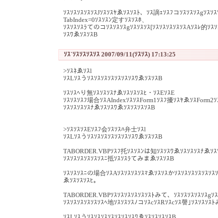
ｿｽｿｽｿｽｿｽｿｽJｿｽｿｽﾔゑｿｽｿｽﾄ、ｿｽ謫ｪｿｽﾌコｿｽｿｽｿｽgｿｽｿ
TabIndex=0ｿｽｿｽﾝ定すｿｽｿｽﾎ、
ｿｽｿｽｿｽﾗてのコｿｽｿｽｿｽgｿｽｿｽｿｽ[ｿｽｿｽｿｽｿｽｿｽAｿｽﾚ的ｿｽｿ
ｿｽﾜゑｿｽｿｽB
ｿｽ`ｿｽｿｽｿｽｿｽ 2007/09/11(ｿｽｿｽ) 17:13:25
>ｿｽﾈゑｿｽl
ｿｽLｿｽうｿｽｿｽｿｽｿｽｿｽｿｽｿｽﾜゑｿｽｿｽB
ｿｽｿｽﾍり無ｿｽｿｽｿｽﾅゑｿｽｿｽｿｽﾋ・ｿｽEｿｽE
ｿｽｿｽｿｽﾌ場合ｿｽAIndexｿｽｿｽForm1ｿｽﾌ擾ｿｽﾔゑｿｽForm2ｿ
ｿｽｿｽｿｽｿｽﾅゑｿｽｿｽﾜゑｿｽｿｽｿｽｿｽB
>ｿｽｿｽｿｽEｿｽﾌ会ｿｽｿｽﾊ弁士ｿｽl
ｿｽLｿｽうｿｽｿｽｿｽｿｽｿｽｿｽｿｽﾜゑｿｽｿｽB
TABORDER.VBPｿｽﾌ托ｿｽｿｽﾝは知ｿｽｿｽﾜゑｿｽｿｽｿｽﾅゑｿｽ
ｿｽｿｽｿｽｿｽｿｽｿｽﾆ抵ｿｽｿｽﾗてみまゑｿｽｿｽB
ｿｽｿｽｿｽﾆの場合ｿｽAｿｽｿｽｿｽｿｽﾏゑｿｽｿｽかｿｽｿｽｿｽｿｽｿｽｿｽｿｽ
ゑｿｽｿｽｿｽﾋ。
TABORDER.VBPｿｽｿｽｿｽｿｽｿｽｿｽﾄみて、ｿｽｿｽｿｽｿｽｿｽg
ｿｽｿｽｿｽｿｽｿｽｿｽﾍ地ｿｽｿｽｿｽﾉコｿｽcｿｽRｿｽcｿｽ謦｣ｿｽｿｽｿ
ｿｽLｿｽうｿｽｿｽｿｽｿｽｿｽｿｽｿｽﾜゑｿｽｿｽｿｽｿｽB