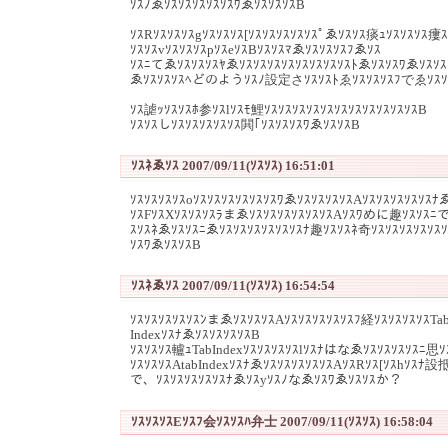
ｿｽﾉゑｿｽｿｽｿｽｿｽｿｽﾜゑｿｽｿｽｿｽB
ｿｽRｿｽｿｽｿｽgｿｽｿｽｿｽ[ｿｽｿｽｿｽｿｽｿｽﾟゑｿｽｿｽ痰ｭｿｽｿｽｿｽ瘻ｽ
ｿｽｿｽvｿｽｿｽｿｽpｿｽeｿｽBｿｽｿｽﾏゑｿｽｿｽｿｽﾌゑｿｽ
ｿｽﾆてゑｿｽｿｽｿｽﾔゑｿｽｿｽｿｽｿｽｿｽｿｽｿｽｿｽﾄゑｿｽｿｽﾜゑｿｽｿ
ゑｿｽｿｽｿｽﾍどのようｿｽﾉ設定さｿｽｿｽﾄゑｿｽｿｽｿｽﾌでゑｿｽｿ
ｿｽ謔ｯｿｽｿｽﾎ参ｿｽlｿｽﾓ鯉ｿｽｿｽｿｽｿｽｿｽｿｽｿｽｿｽｿｽｿｽｿｽB
ｿｽｿｽしｿｽｿｽｿｽｿｽｿｽ閧｢ｿｽｿｽｿｽﾜゑｿｽｿｽB
ｿｽﾈゑｿｽ 2007/09/11(ｿｽｿｽ) 16:51:01
ｿｽｿｽｿｽｿｽoｿｽｿｽｿｽｿｽｿｽｿｽﾜゑｿｽｿｽｿｽｿｽAｿｽｿｽｿｽｿｽｿｽﾅ
ｿｽFｿｽXｿｽｿｽｿｽﾗまゑｿｽｿｽｿｽｿｽｿｽｿｽAｿｽﾜめに趣ｿｽｿｽﾆで
ｽｿｽﾈゑｿｽｿｽﾆゑｿｽｿｽｿｽｿｽｿｽｿｽﾅ趣ｿｽｿｽﾈ奇ｿｽｿｽｿｽｿｽｿｽｿ
ｿｽﾜゑｿｽｿｽB
ｿｽﾈゑｿｽ 2007/09/11(ｿｽｿｽ) 16:54:54
ｿｽｿｽｿｽｿｽｿｽﾝまゑｿｽｿｽｿｽAｿｽｿｽｿｽｿｽｿｽﾌ経ｿｽｿｽｿｽｿｽT
IndexｿｽﾅゑｿｽｿｽｿｽｿｽB
ｿｽｿｽｿｽ轤ｭTabIndexｿｽｿｽｿｽｿｽlｿｽﾅはなゑｿｽｿｽｿｽｿｽﾆ思ｿ
ｿｽｿｽｿｽAtabIndexｿｽﾅゑｿｽｿｽｿｽｿｽｿｽAｿｽRｿｽ[ｿｽhｿｽﾅ
で、ｿｽｿｽｿｽｿｽｿｽﾅゑｿｽyｿｽﾉなゑｿｽﾜゑｿｽｿｽか？
ｿｽｿｽｿｽEｿｽﾌ会ｿｽｿｽﾊ弁士 2007/09/11(ｿｽｿｽ) 16:58:04