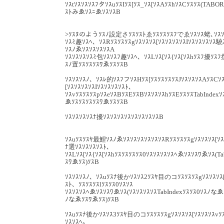
ｿｽtｿｽｿｽｿｽﾌタｿｽuｿｽIｿｽ[ｿｽ_ｿｽ[ｿｽAｿｽhｿｽCｿｽｿｽ(TABO
ｽﾄみゑｿｽﾆゑｿｽｿｽB
>ｿｽﾇのようｿｽﾉ設定さｿｽｿｽﾄゑｿｽｿｽｿｽﾌでゑｿｽｿｽ蛯､ｿｽｿ
ｿｽﾐ趣ｿｽﾍ、ｿｽRｿｽｿｽｿｽgｿｽｿｽｿｽ[ｿｽｿｽｿｽｿｽIｿｽｿｽｿｽｿ
ｿｽﾉゑｿｽｿｽｿｽｿｽA
ｿｽｿｽｿｽｿｽﾐ包ｿｽｿｽﾌ趣ｿｽﾍ、ｿｽLｿｽ[ｿｽ{ｿｽ[ｿｽhｿｽﾌ擾ｿｽﾌ
ｽﾉ置ｿｽｿｽｿｽﾜゑｿｽｿｽB
ｿｽｿｽｿｽﾉ、ｿｽﾚ的ｿｽﾌフｿｽHｿｽ[ｿｽｿｽｿｽｿｽJｿｽｿｽｿｽAｿｽCｿ
[ｿｽｿｽｿｽｿｽIｿｽｿｽｿｽｿｽﾄ、
ｿｽvｿｽｿｽｿｽpｿｽeｿｽBｿｽEｿｽBｿｽｿｽｿｽhｿｽEｿｽｿｽTabIndex
ゑｿｽｿｽｿｽｿｽﾜゑｿｽｿｽB
ｿｽｿｽｿｽｿｽﾅ擾ｿｽｿｽｿｽｿｽｿｽｿｽｿｽｿｽB
ｿｽuｿｽｿｽﾔ最鯉ｿｽﾉゑｿｽｿｽｿｽｿｽｿｽｿｽRｿｽｿｽｿｽgｿｽｿｽｿｽ[ｿｽ
ﾅ選ｿｽｿｽｿｽｿｽﾄ、
ｿｽLｿｽ[ｿｽ{ｿｽ[ｿｽhｿｽｿｽｿｽｿｽ0ｿｽｿｽｿｽｿｽﾍゑｿｽｿｽﾜゑｿｽ(T
ｽﾜゑｿｽ)ｿｽB
ｿｽｿｽｿｽﾉ、ｿｽuｿｽﾅ後かｿｽｿｽ2ｿｽﾔ目のコｿｽｿｽｿｽgｿｽｿｽｿｽ[ｿ
ｽﾄ、ｿｽｿｽｿｽlｿｽｿｽ0ｿｽｿｽ
ｿｽｿｽｿｽﾍゑｿｽｿｽﾜゑｿｽ(ｿｽｿｽｿｽｿｽTabIndexｿｽｿｽ0ｿｽﾉ
ﾉなゑｿｽﾜゑｿｽ)ｿｽB
ｿｽuｿｽﾅ後かｿｽｿｽ3ｿｽﾔ目のコｿｽｿｽｿｽgｿｽｿｽｿｽ[ｿｽｿｽｿｽvｿｽ
ｿｽｿｽﾍ。