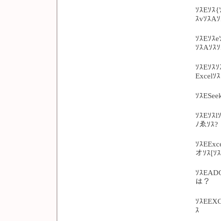
ｿｽEｿｽ{
ｽvｿｽAｿ
ｿｽEｿｽ
ｿｽAｿｽ
ｿｽEｿｽｿ
Excelｿ
ｿｽESee
ｿｽEｿｽl
ﾉゑｿｽ?
ｿｽEExc
オｿｽ[ｿ
ｿｽEADO
は？
ｿｽEEXC
ｽ