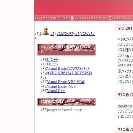
ｿｽ@ｿｽｿｽWIN7ｿｽﾅ趣ｿｽｿｽoｿｽｿｽｿｽﾊの抵ｿｽｿｽｿｽｿｽｿ
YU 2011
ｿｽ@
ｿｽgｿｽbｿｽvｿｽyｿｽ[ｿｽWｿｽｿ
ｽ
VNCｿｽ
ｿｽjｿｽｿ
ｿｽeｿｽｿｽｿｽｿｽﾌ過具ｿｽｿｽｿｽｿｽ
ｿｽﾈ托ｿ
O
ｿｽｿｽgｿ
ｿｽE
C/C++
[ｿｽｿｽｿ
ｿｽE
Delphi
tｿｽHｿｽ
ｿｽE
Visual BasicｿｽｿｽｿｽSｿｽｿｽ
ゑｿｽｿｽ
ｿｽ@
(VB2-VB6ｿｽｿｽ.NETｿｽｿｽｿ
ｿｽﾉゑｿ
ｽp)
ｿｽｿｽｿ
ｿｽE
Visual Basic(VB2-VB6)
ｿｽE
Visual Basic .NET
ｿｽE
Visual C++
ｿｽﾆゑｿｽ
ｿｽﾖ連ｿｽTｿｽCｿｽg
desktop
ｿｽE
papy's softwarelibrary
ｿｽｿｽ‾ｿ
ﾅゑｿｽｿ
ｿｽﾆゑｿｽ