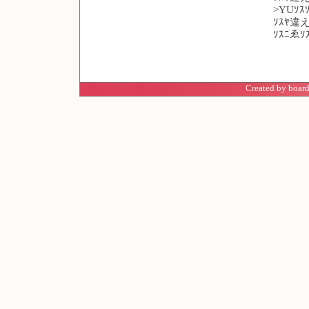
>YUｿｽｿ
ｿｽﾔ違え
ｿｽﾆゑｿ
Created by board