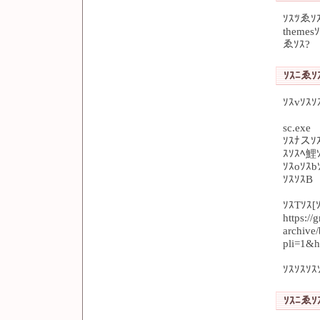
ｿｽﾂゑｿ
themes
ゑｿｽ?
ｿｽﾆゑｿｽ
ｿｽvｿｽ
sc.exe
ｿｽﾅスｿｽ
ｽｿｽﾍ鯉
ｿｽoｿｽb
ｿｽｿｽB
ｿｽTｿｽ[
https://
archive
pli=1&h
ｿｽｿｽｿ
ｿｽﾆゑｿｽ