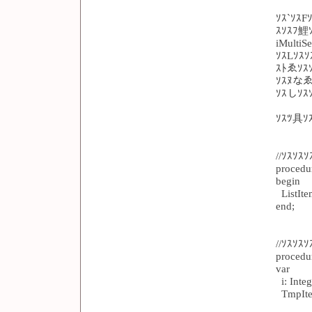
ｿｽ`ｿｽ
ｽｿｽﾌ鯉
iMulti
ｿｽLｿｽｿ
ｽﾄゑｿｽ
ｿｽﾇなゑ
ｿｽしｿｽ
ｿｽﾂ具ｿｽ
//ｿｽｿｽ
procedu
begin
ListIte
end;
//ｿｽｿｽ
procedu
var
i: Integ
TmpItem