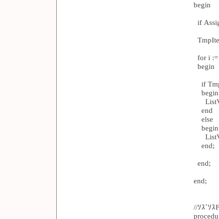
begin
if Assig
TmpItem
for i :=
begin
if TmpI
begin
ListVie
end
else
begin
ListVie
end;
end;
end;
//ｿｽ`ｿ
procedu