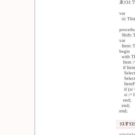
ゑｿｽﾋ？(
var
si: Tlis
procedu
Shift: T
var
Item: Tl
begin
with TL
Item :=
if Item
Selecte
Selecte
ItemFoc
if (si <
si := I
end;
end;
end;
ｿｽすｿｽｿ