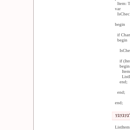
Item: T
var
IsCheck
begin
if Chan
begin
IsCheck
if (Ite
begin
Item.S
ListIt
end;
end;
end;
ｿｽｿｽｿｽ
ListIt