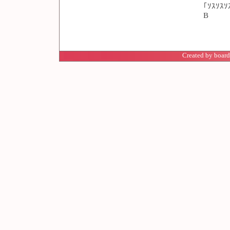
｢ｿｽｿｽｿ
B
Created by board