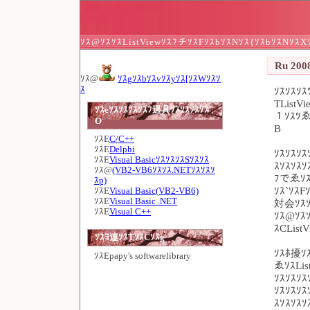
ｿｽ@ｿｽｿｽListViewｿｽﾌチｿｽFｿｽbｿｽNｿｽ{ｿｽbｿｽNｿｽ
Ru 2008
ｿｽ@
ｿｽgｿｽbｿｽvｿｽyｿｽ[ｿｽWｿｽｿ
ｽ
ｿｽｿｽｿ
TListV
ｿｽeｿｽｿｽｿｽｿｽﾌ過具ｿｽｿｽｿｽｿｽ
１ｿｽﾂゑｿ
O
B
ｿｽE
C/C++
ｿｽE
Delphi
ｿｽｿｽｿｽ
ｿｽE
Visual BasicｿｽｿｽｿｽSｿｽｿｽ
ｽｿｽｿｽｿ
ｿｽ@
(VB2-VB6ｿｽｿｽ.NETｿｽｿｽｿ
ﾌでゑｿｽ
ｽp)
ｿｽ`ｿｽF
ｿｽE
Visual Basic(VB2-VB6)
ｿｽE
Visual Basic .NET
対会ｿｽｿ
ｿｽE
Visual C++
ｿｽ@ｿｽｿ
ｽCList
ｿｽﾖ連ｿｽTｿｽCｿｽg
ｿｽﾎ擾ｿｽ
ｿｽE
papy's softwarelibrary
ゑｿｽLis
ｿｽｿｽｿｽ
ｿｽｿｽｿｽ
ｽｿｽｿｽｿ