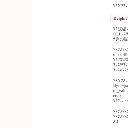
ｿｽXｿｽｿ
Delphiｿ
ｿｽ皷橸ｿ
DLLｿｽｿ
ﾅ趣ｿｽ闕
ｿｽｿｽｿｽ
mscorl
ｿｽｿｽ)ｿ
ｽｿｽ'ｿｽ
ｽｿｽoｿｽ
ｿｽYｿｽｿ
Byte=pa
m_value
end;
ｿｽﾌよう
ｿｽｿｽｿｽ
ｿｽｿｽｿ
ｽB