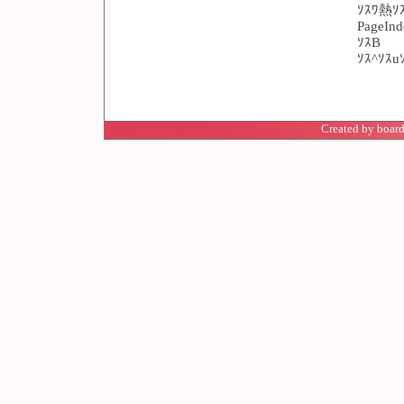
ｿｽﾜ熱ｿ
PageIn
ｿｽB
ｿｽ^ｿｽ
Created by board