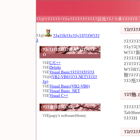
ｿｽ@ｿｽｿｽｿｽ^ｿｽuｿｽｿｽｿｽｿｽｿｽﾌ設抵ｿｽﾉつゑｿｽｿｽｿｽ
ｿｽfｿｽｿｽ
ｿｽ@
ｿｽgｿｽbｿｽvｿｽyｿｽ[ｿｽWｿｽｿ
ｽ
ｿｽｿｽｿ
ｿｽyｿｽ[
ｿｽeｿｽｿｽｿｽｿｽﾌ過具ｿｽｿｽｿｽｿｽ
Wｿｽﾌ新
O
ｿｽｿｽｿｽ
ｿｽE
C/C++
ｽｿｽｿｽｿ
ｿｽE
Delphi
WｿｽRｿｽ
ｿｽE
Visual BasicｿｽｿｽｿｽSｿｽｿｽ
難ｿｽｿｽｿ
ｿｽ@
(VB2-VB6ｿｽｿｽ.NETｿｽｿｽｿ
ｿｽﾝ抵ｿｽ
ｽp)
ｿｽE
Visual Basic(VB2-VB6)
ｿｽE
Visual Basic .NET
ｿｽﾜ熱 2
ｿｽE
Visual C++
ｿｽｿｽｿｽ
ｿｽﾖ連ｿｽTｿｽCｿｽg
TabShe
ｿｽE
papy's softwarelibrary
ｿｽｿｽH
ｿｽfｿｽｿｽ