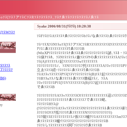
ｽoｿｽ[ｿｽﾌアｿｽCｿｽRｿｽｿｽｿｽｿｽ_ｿｽﾅゑｿｽｿｽｿｽｿｽｿｽﾉゑｿｽ
Syake 2006/08/31(ｿｽｿｽ) 10:20:38
ｽ[ｿｽWｿｽｿ
ｿｽFｿｽlｿｽAｿｽｿｽﾏゑｿｽｿｽｿｽｿｽbｿｽﾉなゑｿｽｿｽﾄゑｿｽｿｽｿｽ
ｿｽ^ｿｽXｿｽNｿｽoｿｽ[ｿｽﾌアｿｽCｿｽRｿｽｿｽｿｽｿｽｿｽIｿｽｿｽｿｽ
ｽｿｽｿｽ
ｱｿｽﾆゑｿｽｿｽｿｽｿｽｿｽﾜゑｿｽｿｽB
(WinXPｿｽｿｽｿｽｿｽｿｽﾅゑｿｽﾈゑｿｽｿｽｿｽｿｽｿｽｿｽ謔､ｿｽﾈ・ｿｽ
ｿｽ痰ｦｿｽﾎ、ｿｽNｿｽｿｽｿｽﾉ趣ｿｽｿｽﾔのゑｿｽｿｽｿｽｿｽｿｽAｿｽvｿｽ
ｿｽ(A)ｿｽｿｽｿｽﾉ起ｿｽｿｽｿｽｿｽwｿｽｿｽｿｽｿｽ
ｽSｿｽｿｽ
ｿｽｿｽｿｽｿｽｿｽﾉ、ｿｽNｿｽｿｽｿｽﾌ托ｿｽｿｽｿｽｿｽAｿｽvｿｽｿｽｿｽPｿｽ
ETｿｽｿｽｿ
立ゑｿｽｿｽ繧ｰｿｽｿｽｿｽﾆゑｿｽｿｽﾜゑｿｽｿｽB
ｿｽAｿｽvｿｽｿｽｿｽPｿｽ[ｿｽVｿｽｿｽｿｽｿｽ(B)ｿｽﾌ起ｿｽｿｽｿｽｿｽｿｽ
VB6)
ｿｽBｿｽuｿｽﾉなゑｿｽｿｽﾄゑｿｽｿｽ骼橸ｿｽﾉ、ｿｽA
ｿｽvｿｽｿｽｿｽPｿｽ[ｿｽVｿｽｿｽｿｽｿｽ(B)ｿｽﾌ起ｿｽｿｽｿｽｿｽｿｽｿｽｿ
でゑｿｽｿｽB
ｿｽｿｽｿｽｿｽｿｽAｿｽvｿｽｿｽｿｽOｿｽｿｽｿｽｿｽｿｽｿｽｿｽ迢ｭｿｽｿｽｿｽ
ｽｿｽｿｽｿｽｿｽｿｽｿｽｿｽﾅゑｿｽｿｽｿｽﾌでゑｿｽｿｽ蛯､
ｿｽｿｽｿｽHｿｽ@
ry
(ｿｽｿｽｿｽｿｽｿｽAｿｽvｿｽｿｽｿｽｿｽNｿｽｿｽｿｽｿｽｿｽﾄゑｿｽｿｽｿｽ鼾ｿ
ｽｿｽｿｽOｿｽﾅ抵ｿｽｿｽﾓゑｿｽｿｽｿｽNｿｽｿｽｿｽｿｽｿｽｿｽ)
ｿｽﾂ能ｿｽEｿｽｿｽｿｽｿｽｿｽﾉ係ｿｽｿｽ轤ｸｿｽAｿｽｿｽｿｽｿｽｿｽmｿｽﾌ
ゑｿｽｿｽｿｽｿｽ轤ｲｿｽｿｽｿｽｿｽｿｽｿｽｿｽｿｽｿｽｿｽｿｽB
ｿｽｿｽしｿｽｿｽｿｽｿｽｿｽ閧｢ｿｽｿｽｿｽﾜゑｿｽｿｽB