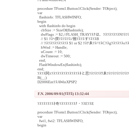
//FlashWindowEX
procedure TForm1.Button1Click(Sender: TObject);
var
flashinfo: TFLASHWINFO;
begin
with flashinfo do begin
cbSize := SizeOf(flashinfo);
dwFlags := $2;//FLASH_TRAYｿｽﾅは、ｿｽｿｽｿｽｿｽNｿｽｿ
// $1 ｿｽﾍ撰ｿｽｿｽｿｽﾉ難ｿｽｿｽすｿｽｿｽB
// ｿｽｿｽｿｽｿｽｿｽｿｽ $1 or $2 ｿｽﾅゑｿｽ^ｿｽCｿｽgｿｽｿｽｿｽ
hWnd := Handle;
uCount := 10;
dwTimeout := 500;
end;
FlashWindowEx(flashinfo);
end;
ｿｽｿｽ閧ｭｿｽｿｽｿｽｿｽｿｽｿｽｿｽﾈと思ｿｽｿｽｿｽﾜゑｿｽｿｽｿｽｿｽｿ
B(;_;)
D2006EntｿｽAWinXPSP2
F.N. 2006/09/01(ｿｽｿｽ) 13:32:44
ｿｽｿｽｿｽｿｽﾈ奇ｿｽｿｽｿｽｿｽﾅ・ｿｽEｿｽE
procedure TForm1.Button1Click(Sender: TObject);
var
fwi1, fwi2: TFLASHWINFO;
begin