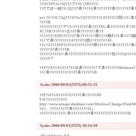
ｿｽXｿｽNｿｽoｿｽ[ｿｽﾌアｿｽCｿｽRｿｽｿｽ
ｿｽﾜでは一緒ｿｽﾉ点ｿｽﾅゑｿｽｿｽﾄゑｿｽｿｽｿｽﾜゑｿｽｿｽｿｽﾅゑｿ
not ｿｽ^ｿｽCｿｽgｿｽｿｽｿｽoｿｽ[ｿｽｿｽｿｽｿｽAｿｽｿｽｿｽ閧ｪｿｽﾆゑ
ｿｽｿｽB
ｿｽｿｽｿｽｿｽｿｽﾌアｿｽvｿｽｿｽｿｽﾅゑｿｽｿｽﾔにゑｿｽｿｽｿｽﾄタｿｽC
ｽCｿｽRｿｽｿｽｿｽﾍ点ｿｽﾅゑｿｽｿｽｿｽﾌゑｿｽ
ｿｽｿｽｿｽｿｽOSｿｽｿｽｿｽﾅ単ｿｽｿｽｿｽﾉ撰ｿｽｿｽ艪ｵｿｽﾄゑｿｽｿｽ驍
ｿｽﾌでゑｿｽｿｽｿｽｿｽAｿｽｿｽｿｽ黷ｪｿｽｿｽｿｽｿｽﾎ、
ｿｽvｿｽｿｽｿｽOｿｽｿｽｿｽｿｽｿｽｿｽｿｽﾅ撰ｿｽｿｽｿｽﾅゑｿｽｿｽｿｽﾌゑ
ｿｽｿｽｿｽﾅゑｿｽｿｽB
ｿｽｿｽｿｽｿｽJｿｽﾆゑｿｽｿｽｿｽｿｽｿｽｿｽAｿｽｿｽｿｽﾌ包ｿｽｿｽ@ｿｽｿ
ｿｽｿｽﾈ？
ｿｽFｿｽXｿｽAｿｽｿｽｿｽﾄはゑｿｽｿｽｿｽﾌでゑｿｽｿｽｿｽWindows
ｿｽﾌゑｿｽｿｽｿｽｿｽｿｽｿｽﾜゑｿｽｿｽｿｽB
Syake 2006/09/01(ｿｽｿｽ) 09:51:35
ｿｽFｿｽlｿｽAｿｽｿｽｿｽｿｽｿｽﾜゑｿｽｿｽｿｽB
F.N.ｿｽｿｽｿｽｿｽｿｽ
http://www.winapi-database.com/Window/Change/Flash
ｿｽﾉ、ｿｽｿｽｿｽｿｽﾜゑｿｽｿｽｿｽｿｽﾋ。
ｿｽｿｽｿｽｿｽｿｽｿｽﾆゑｿｽｿｽｿｽｿｽﾔゑｿｽｿｽｿｽｿｽｿｽｿｽｿｽｿｽB
Syake 2006/09/01(ｿｽｿｽ) 10:14:59