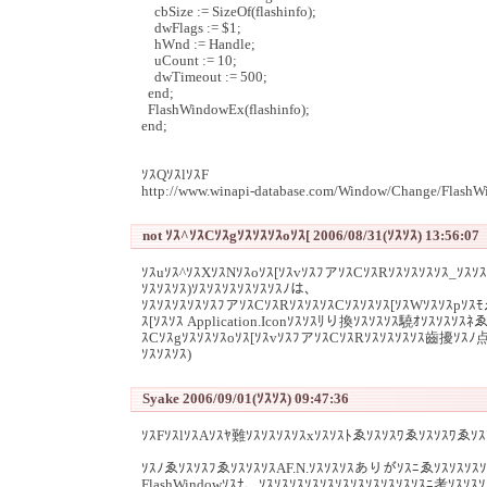
cbSize := SizeOf(flashinfo);
dwFlags := $1;
hWnd := Handle;
uCount := 10;
dwTimeout := 500;
end;
FlashWindowEx(flashinfo);
end;
ｿｽQｿｽlｿｽF
http://www.winapi-database.com/Window/Change/Flash
not ｿｽ^ｿｽCｿｽgｿｽｿｽｿｽoｿｽ[ 2006/08/31(ｿｽｿｽ) 13:56:07
ｿｽuｿｽ^ｿｽXｿｽNｿｽoｿｽ[ｿｽvｿｽﾌアｿｽCｿｽRｿｽｿｽｿｽｿｽ_ｿｽｿｽ
ｿｽｿｽｿｽ)ｿｽｿｽｿｽｿｽｿｽｿｽﾉは、
ｿｽｿｽｿｽｿｽｿｽﾌアｿｽCｿｽRｿｽｿｽｿｽCｿｽｿｽｿｽ[ｿｽWｿｽｿｽpｿｽ
ｽ[ｿｽｿｽ Application.Iconｿｽｿｽﾘり換ｿｽｿｽｿｽ驍ｵｿｽｿｽｿｽ
ｽCｿｽgｿｽｿｽｿｽoｿｽ[ｿｽvｿｽﾌアｿｽCｿｽRｿｽｿｽｿｽｿｽ齒擾ｿｽﾉ
ｿｽｿｽｿｽ)
Syake 2006/09/01(ｿｽｿｽ) 09:47:36
ｿｽFｿｽlｿｽAｿｽﾔ難ｿｽｿｽｿｽｿｽxｿｽｿｽﾄゑｿｽｿｽﾜゑｿｽｿｽﾜゑｿｽ
ｿｽﾉゑｿｽｿｽﾌゑｿｽｿｽｿｽAF.N.ｿｽｿｽｿｽありがｿｽﾆゑｿｽｿｽｿｽｿ
FlashWindowｿｽﾅ、ｿｽｿｽｿｽｿｽｿｽｿｽｿｽｿｽｿｽｿｽｿｽﾆ考ｿｽｿｽ