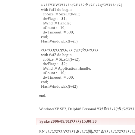
//ｿｽEｿｽBｿｽｿｽｿｽhｿｽEｿｽﾌタｿｽCｿｽgｿｽｿｽｿｽoｿｽ[
with fwi1 do begin
cbSize := SizeOf(fwi1);
dwFlags := $1;
hWnd := Handle;
uCount := 10;
dwTimeout := 500;
end;
FlashWindowEx(fwi1);
/ｿｽ^ｿｽXｿｽNｿｽoｿｽ[ｿｽﾌボｿｽ^ｿｽｿｽ
with fwi2 do begin
cbSize := SizeOf(fwi2);
dwFlags := $2;
hWnd := Application.Handle;
uCount := 10;
dwTimeout := 500;
end;
FlashWindowEx(fwi2);
end;
WindowsXP SP2, Delphi6 Personal ｿｽﾅゑｿｽｿｽﾜゑｿｽｿｽ
Syake 2006/09/01(ｿｽｿｽ) 15:00:30
F.N.ｿｽｿｽｿｽｿｽAｿｽｿｽﾏゑｿｽｿｽ閧ｪｿｽﾆゑｿｽｿｽｿｽｿｽｿｽｿｽｿｽ