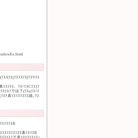
WindowEx.html
(ｿｽAｿｽjｿｽｿｽｿｽ[ｿｽVｿｽ
ﾓゑｿｽｿｽﾄ、ｿｽ^ｿｽCｿｽ}ｿ
ﾈゑｿｽｿｽﾌでは？(ｿｽuｿｽ^ｿ
点ｿｽﾅゑｿｽｿｽｿｽｿｽ痰､ｿｽ
ｿｽｿｽｿｽB
ｽｿｽｿｽｿｽｿｽﾜゑｿｽｿｽB
ｿｽｿｽｿｽﾌでゑｿｽｿｽｿｽｿｽ^