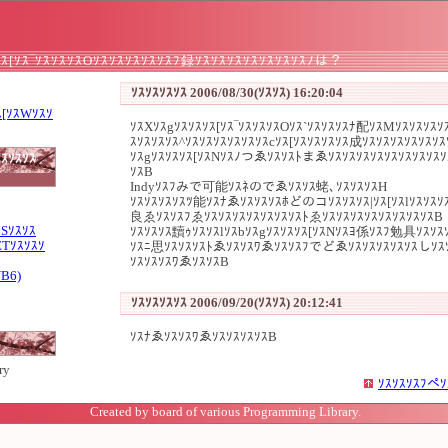
ｿｽ[ｿｽ‾ｿｽｿｽｿｽOｿｽｿｽｿｽｿｽｿｽﾌ録ｿｽｿｽｿｽｿｽｿｽｿｽｿｽﾉは？
ｿｽｿｽｿｽｿｽ 2006/08/30(ｿｽｿｽ) 16:20:04
ｽ[ｿｽWｿｽｿ
ｿｽXｿｽgｿｽｿｽｿｽ[ｿｽ‾ｿｽｿｽｿｽOｿｽ`ｿｽｿｽｿｽﾅ配ｿｽMｿｽｿｽｿｽ
ｽｿｽｿｽｿｽ^ｿｽｿｽｿｽｿｽｿｽｿｽcｿｽ[ｿｽｿｽｿｽｿｽ成ｿｽｿｽｿｽｿｽｿｽｿ
ｿｽgｿｽｿｽｿｽ[ｿｽNｿｽﾉつゑｿｽｿｽﾄまゑｿｽｿｽｿｽｿｽｿｽｿｽｿｽｿｽ
ｽｿｽｿｽ
ｿｽB
Indyｿｽﾌみで可能ｿｽﾈのでゑｿｽｿｽ蛯､ｿｽｿｽｿｽH
ｿｽｿｽｿｽｿｽﾂ能ｿｽﾅゑｿｽｿｽｿｽﾎどのコｿｽｿｽｿｽ|ｿｽ[ｿｽlｿｽｿｽｿｽ
良ゑｿｽｿｽﾌゑｿｽｿｽｿｽｿｽｿｽｿｽｿｽﾄゑｿｽｿｽｿｽｿｽｿｽｿｽｿｽｿｽB
ｽSｿｽｿｽ
ｿｽｿｽｿｽ黷ｩｿｽｿｽlｿｽbｿｽgｿｽｿｽｿｽ[ｿｽNｿｽﾖ係ｿｽﾌ勉具ｿｽｿｽ
ETｿｽｿｽｿ
ｿｽﾆ思ｿｽｿｽｿｽﾄゑｿｽｿｽﾜゑｿｽｿｽﾌでどゑｿｽｿｽｿｽｿｽｿｽしｿｽｿ
ｿｽｿｽｿｽﾜゑｿｽｿｽB
VB6)
ｿｽｿｽｿｽｿｽ 2006/09/20(ｿｽｿｽ) 20:12:41
ｿｽﾅゑｿｽｿｽﾜゑｿｽｿｽｿｽｿｽB
ry
ｿｽｿｽｿｽﾌペｿ
Created by board of various Programming Library.