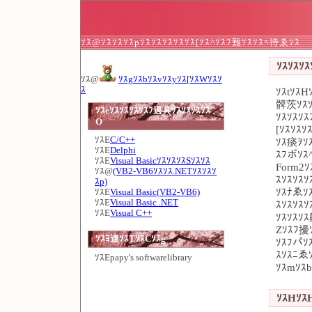
ｿｽ@ｿｽｿｽｿｽpｿｽｿｽｿｽｿｽｿｽ[ｿｽ^ｿｽﾌ難ｿｽｿｽﾍ待ゑｿｽ
ｿｽｿｽｿｽ
ｿｽ@
ｿｽgｿｽbｿｽvｿｽyｿｽ[ｿｽWｿｽｿ
ｽ
ｿｽtｿｽH
髀茨ｿｽｿ
ｿｽeｿｽｿｽｿｽｿｽﾌ過具ｿｽｿｽｿｽｿｽ
ｿｽｿｽｿｽ
O
[ｿｽｿｽｿ
ｿｽE
C/C++
ｿｽ痰ｦｿｽ
ｿｽE
Delphi
ｽﾌボｿｽ^
ｿｽE
Visual BasicｿｽｿｽｿｽSｿｽｿｽ
Form2ｿ
ｿｽ@
(VB2-VB6ｿｽｿｽ.NETｿｽｿｽｿ
ｽｿｽｿｽｿ
ｽp)
ｿｽﾅゑｿｽ
ｿｽE
Visual Basic(VB2-VB6)
ｿｽE
Visual Basic .NET
ｽｿｽｿｽｿ
ｿｽE
Visual C++
ｿｽｿｽｿ
Zｿｽﾌ擾ｿ
ｿｽﾖ連ｿｽTｿｽCｿｽg
ｿｽﾌパｿｽ
ｽｿｽﾆゑｿ
ｿｽE
papy's softwarelibrary
ｿｽmｿｽb
ｿｽHｿｽH