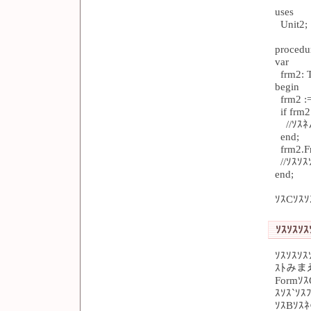
uses
Unit2;
procedu
var
frm2: 
begin
frm2 :=
if frm2
//ｿｽ
end;
frm2.Fr
//ｿｽｿｽ
end;
ｿｽCｿｽｿ
ｿｽｿｽｿｽｿ
ｿｽｿｽｿｽ
ｽﾄみまゑ
Formｿｽ
ｽｿｽ`ｿ
ｿｽBｿｽ