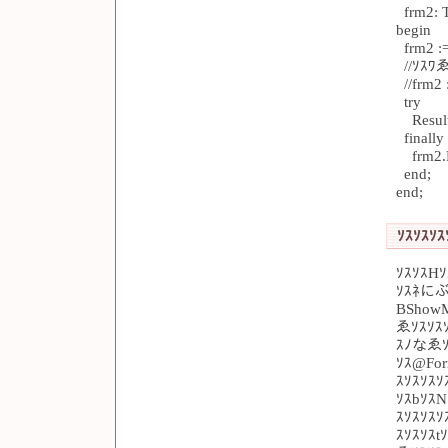
frm2: 
begin
frm2 :=
//ｿｽﾜゑ
//frm2 
try
Result
finally
frm2.F
end;
end;
ｿｽｿｽｿｽ
ｿｽｿｽHｿ
ｿｽﾈにぶ
BShow
ゑｿｽｿｽ
ｽﾉなゑｿ
ｿｽ@For
ｽｿｽｿｽｿ
ｿｽbｿｽ
ｽｿｽｿｽｿ
ｽｿｽｿｽt