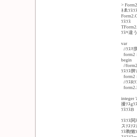
> For
ﾈゑｿｽｿ
Form2.C
ｿｽｿｽ
TForm2.
ｿｽﾍ違う
var
//ｿｽﾏ撰
form2 
begin
//form
ｿｽｿｽ髀ｿ
form2 :
//ｿｽR
form2.La
intege
擾ｿｽgｿ
ｿｽｿｽB
ｿｽｿｽ閧
スｿｽｿｽ
ｿｽ鞫懶ｿ
ｽｿｽｿｽm