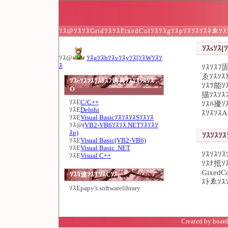
ｿｽ@ｿｽｿｽGridｿｽｿｽFixedColｿｽｿｽgｿｽpｿｽｿｽｿｽﾈゑ
ｿｽsｿｽ[ｿ
ｿｽ@
ｿｽgｿｽbｿｽvｿｽyｿｽ[ｿｽWｿｽｿ
ｽ
ｿｽｿｽﾌ固
ゑｿｽｿｽ
ｿｽeｿｽｿｽｿｽｿｽﾌ過具ｿｽｿｽｿｽｿｽ
ｿｽﾂ能ｿｽ
O
描ｿｽｿｽ
ｿｽE
C/C++
ｿｽﾊ擾ｿ
ｿｽE
Delphi
ｽｿｽｿｽA
ｿｽE
Visual BasicｿｽｿｽｿｽSｿｽｿｽ
ｿｽ@
(VB2-VB6ｿｽｿｽ.NETｿｽｿｽｿ
ｽp)
ｿｽｿｽｿｽ
ｿｽE
Visual Basic(VB2-VB6)
ｿｽE
Visual Basic .NET
ｿｽｿｽｿ
ｿｽE
Visual C++
ｿｽﾅ抵ｿｽ
Gixed
ｿｽﾖ連ｿｽTｿｽCｿｽg
ｽﾄゑｿｽ
ｿｽE
papy's softwarelibrary
Created by board