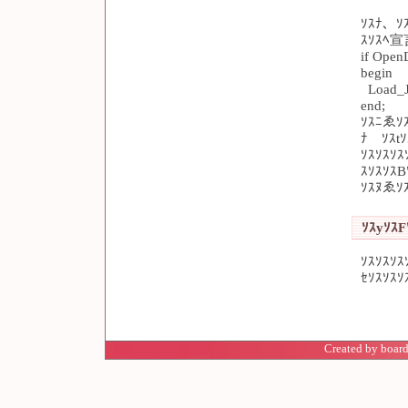
ｿｽﾅ、ｿ
ｽｿｽﾍ宣
if Open
begin
Load_JP
end;
ｿｽﾆゑｿ
ﾅ ｿｽt
ｿｽｿｽｿ
ｽｿｽｿｽB
ｿｽﾇゑｿｽ
ｿｽyｿｽF
ｿｽｿｽｿ
ｾｿｽｿｽｿ
Created by board