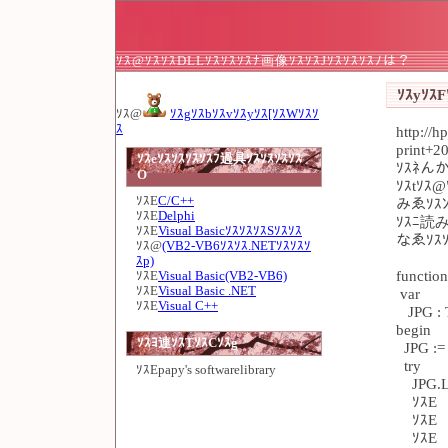
ｿｽ@ｿｽｿｽDLLｿｽｿｽｿｽﾅ画像ｿｽｿｽJｿｽｿｽｿｽﾉは？
ｿｽyｿｽF
ｿｽ@
ｿｽgｿｽbｿｽvｿｽyｿｽ[ｿｽWｿｽｿ
ｽ
http://
print+2
ｿｽeｿｽｿｽｿｽｿｽﾌ過具ｿｽｿｽｿｽｿｽ
ｿｽﾈんか
O
ｿｽtｿｽ@
ｿｽE
C/C++
みゑｿｽﾝ
ｿｽE
Delphi
ｿｽﾆ読み
ｿｽE
Visual BasicｿｽｿｽｿｽSｿｽｿｽ
なゑｿｽｿ
ｿｽ@
(VB2-VB6ｿｽｿｽ.NETｿｽｿｽｿ
ｽp)
function
ｿｽE
Visual Basic(VB2-VB6)
ｿｽE
Visual Basic .NET
var
ｿｽE
Visual C++
JPG : 
begin
ｿｽﾖ連ｿｽTｿｽCｿｽg
JPG := 
try
ｿｽE
papy's softwarelibrary
JPG.Lo
ｿｽE
ｿｽE
ｿｽE