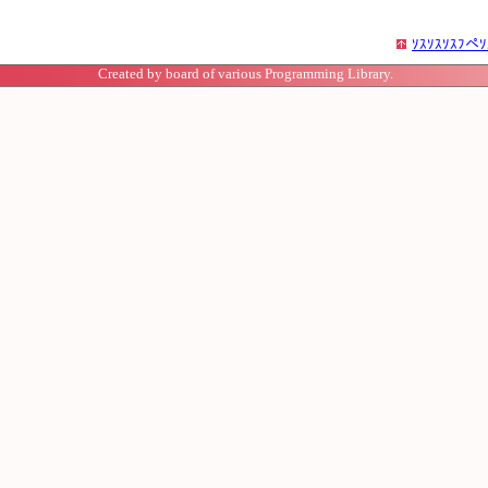
ｿｽｿｽｿｽﾌペｿ
Created by board of various Programming Library.