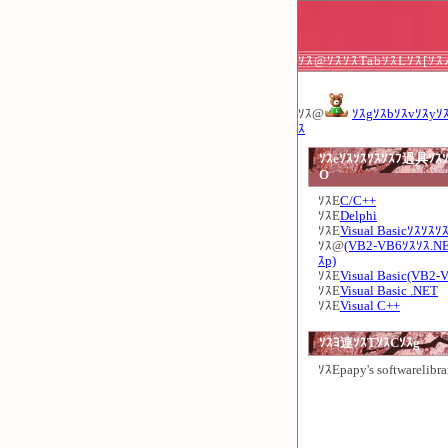
ｿｽ@ｿｽｿｽTabｿｽLｿｽ[ｿ
ｿｽ@
ｿｽgｿｽbｿｽvｿｽyｿ
ｽ
ｿｽeｿｽｿｽｿｽｿｽﾌ過具ｿｽｿ
O
ｿｽE
C/C++
ｿｽE
Delphi
ｿｽE
Visual Basicｿｽｿｽｿ
ｿｽ@
(VB2-VB6ｿｽｿｽ.N
ｽp)
ｿｽE
Visual Basic(VB2-
ｿｽE
Visual Basic .NET
ｿｽE
Visual C++
ｿｽﾖ連ｿｽTｿｽCｿｽg
ｿｽE
papy's softwarelibra