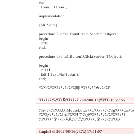
var
Form1: TForm1;
implementation
{$R *.dfm}
procedure TForm1.FormCreate(Sender: TObject);
begin
i:=0;
end;
procedure TForm1.Button1Click(Sender: TObject);
begin
i:=i+1;
Edit1.Text:=IntToStr(i);
end;
ｿｽXｿｽｿｽｿｽｿｽｿｽｿｽｿｽ閧｢ｿｽｿｽｿｽﾜゑｿｽｿｽB
ｿｽｿｽｿｽｿｽｿｽﾝゑｿｽｿｽｿｽ 2002/08/16(ｿｽｿｽ) 16:27:55
ｿｽ@ｿｽｿｽｿｽAOnMouseDownｿｽCｿｽxｿｽｿｽｿｽgｿｽｿｽOnMo
ｿｽｿｽgｿｽｿｽｿｽﾄゑｿｽｿｽﾗての擾ｿｽｿｽｿｽｿｽｿｽｿｽｿｽｿｽﾎ、
ｿｽｿｽｿｽﾆゑｿｽｿｽﾈゑｿｽﾆ思ｿｽｿｽｿｽﾜゑｿｽｿｽｿｽｿｽB
Lupin3rd 2002/08/16(ｿｽｿｽ) 17:51:07