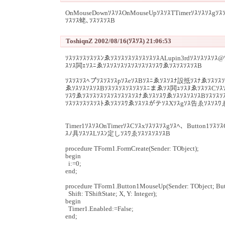
OnMouseDownｿｽｿｽOnMouseUpｿｽｿｽTTimerｿｽｿｽｿｽg
ｿｽｿｽ蛯､ｿｽｿｽｿｽB
ToshiqnZ 2002/08/16(ｿｽｿｽ) 21:06:53
ｿｽｿｽｿｽｿｽｿｽﾝゑｿｽｿｽｿｽｿｽｿｽｿｽｿｽALupin3rdｿｽｿｽｿｽｿｽ@
ｽｿｽ閧ｪｿｽﾆゑｿｽｿｽｿｽｿｽｿｽｿｽｿｽｿｽﾜゑｿｽｿｽｿｽｿｽB
ｿｽｿｽｿｽﾍプｿｽｿｽｿｽpｿｽeｿｽBｿｽﾆゑｿｽｿｽﾅ設抵ｿｽﾅゑｿｽｿｽｿ
ゑｿｽｿｽｿｽｿｽBｿｽｿｽｿｽｿｽｿｽｿｽﾆまゑｿｽ閧ｭｿｽﾇゑｿｽｿｽCｿｽｿ
ｿｽﾜゑｿｽｿｽｿｽｿｽｿｽｿｽｿｽｿｽﾅゑｿｽｿｽﾜゑｿｽｿｽｿｽｿｽBｿｽｿ
ｿｽｿｽｿｽｿｽｿｽﾄゑｿｽｿｽﾜゑｿｽｿｽがテｿｽXｿｽgｿｽ告ゑｿｽｿｽﾜ
Timer1ｿｽｿｽOnTimerｿｽCｿｽxｿｽｿｽｿｽgｿｽﾍ、Button1ｿｽｿｽ
ｽﾉ具ｿｽｿｽLｿｽﾝ定しｿｽﾜゑｿｽｿｽｿｽｿｽB
procedure TForm1.FormCreate(Sender: TObject);
begin
i:=0;
end;
procedure TForm1.Button1MouseUp(Sender: TObject; Bu
Shift: TShiftState; X, Y: Integer);
begin
Timer1.Enabled:=False;
end;