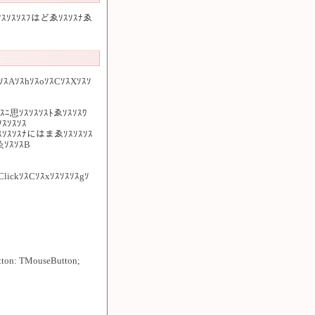
ｿｽｿｽｿｽｿｽﾌはどゑｿｽｿｽﾅゑ
ｿｽAｿｽhｿｽoｿｽCｿｽXｿｽｿ
ｽﾆ思ｿｽｿｽｿｽﾄゑｿｽｿｽﾜ
ｽｿｽｿｽ
ｽｿｽｿｽｿｽﾅにはまゑｿｽｿｽｿｽ
ゑｿｽｿｽB
ClickｿｽCｿｽxｿｽｿｽｿｽgｿ
tton: TMouseButton;